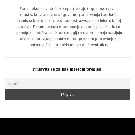
Forum okuplja vodeće kompanije koje doprinose razvoju
društva kroz principe odgovornog poslovanja i podstiče
biznis sektor da aktivno doprinosi razvoju zajednice u kojoj
posluje. Forum osnažuje kompanije da posluju u skladu sa
principima održivosti i kroz sinergiju resursa i znanja razvijaju
alate za upravljanje društveno odgovornim poslovanjem,
ostvarujući na taj način merljiv društveni uticaj.
Prijavite se za naš mesečni pregled: