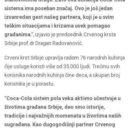
sistema ima poseban značaj. Ovo je još jedan
izvanredan gest našeg partnera, koji je u svim
teškim situacijama i krizama uvek pomagao
građanima
.”, izjavio je predsednik Crvenog krsta
Srbije prof.dr Dragan Radovanović.
Crveni krst Srbije upravlja radom 76 narodnih kuhinja
čije usluge koristi više od 35.000 ljudi. Trećinu svih
korisnika narodnih kuhinja čine deca, a ukupan broj
korisnika je u porastu.
“
Coca-Cola sistem pola veka aktivno učestvuje u
životima građana Srbije, deo smo istorije,
tradicije i najvažnijih momenata u životima naših
sugrađana. Kao dugogodišnji partner Crvenog