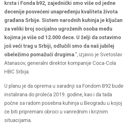
krsta i Fonda b92, zajednički smo više od jedne
decenije posvećeni unapređenju kvaliteta života
građana Srbije. Sistem narodnih kuhinja je ključan
za veliki broj socijalno ugroženih osoba među
kojima je više od 12.000 dece. U želji da ostavimo
još veći trag u Srbiji, odlučili smo da naš jubilej
obeležimo pomažući drugima
.”, izjavio je Svetoslav
Atanasov, generalni direktor kompanije Coca-Cola
HBC Srbija.
U planu je da oprema u saradnji sa Fondom B92 bude
instalirana do proleća 2019. godine, kao i da tada
počne sa radom posebna kuhinja u Beogradu u kojoj
će biti pripremani obroci u vanrednim i kriznim
situacijama.