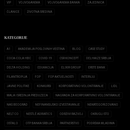
VIP
VOJVOĐANSKA
VOJVOĐANSKA BANKA
ZAJEDNICA
ČLANICE
ŽIVOTNA SREDINA
KATEGORIJE
A1
AKADEMIJA POSLOVNIH VEŠTINA
BLOG
CASE STUDY
COCA-COLA HBC
COVID-19
CSR KONCEPT
DELHAIZE SRBIJA
DELTA HOLDING
EDUKACIJA
ELIXIR GROUP
ERSTE BANK
FILANTROPIJA
FOP
FOP AKTUELNOSTI
INTERVJU
JAVNE POLITIKE
KONKURSI
KORPORATIVNO VOLONTIRANJE
LIDL
MALA I SREDNJA PREDUZEĆA
NAGRADA ZA KORPORATIVNO VOLONTIRANJE
NAŠ BEOGRAD
NEFINANSIJSKO IZVEŠTAVANJE
NEKATEGORIZOVANO
NELT CO
NESTLÉ ADRIATIC S
ODRŽIVI RAZVOJ
OKRUGLI STO
OSTALO
OTP BANKA SRBIJA
PARTNERSTVO
PODRŠKA MLADIMA