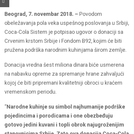
Beograd, 7. novembar 2018. –
Povodom
obeležavanja pola veka uspešnog poslovanja u Srbiji,
Coca-Cola Sistem je potpisao ugovor
o donaciji sa
Crvenim krstom Srbije i Fondom B92, kojim će biti
pružena podrška narodnim kuhinjama širom zemlje.
Donacija vredna šest miliona dinara biće usmerena
na nabavku opreme za spremanje hrane zahvaljući
kojoj će biti pripremani kvalitetniji obroci u kraćem
vremenskom periodu.
“
Narodne kuhinje su simbol najhumanije podrške
pojedincima i porodicama i one obezbeđuju
gotovo jedini kuvani i topli obrok najugroženijim
stanovnicima Srbije. Zato ova donacija Coca-Cola