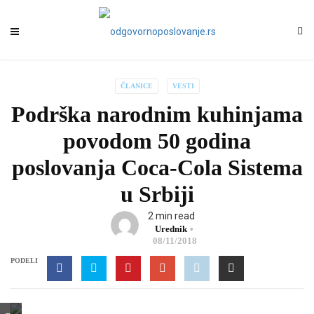
ČLANICE
VESTI
Podrška narodnim kuhinjama
povodom 50 godina
poslovanja Coca-Cola Sistema
u Srbiji
2 min read
Urednik
08/11/2018
PODELI