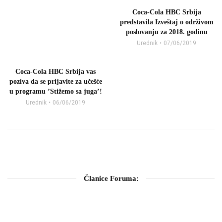
Coca-Cola HBC Srbija
predstavila Izveštaj o održivom
poslovanju za 2018. godinu
Urednik
07/06/2019
Coca-Cola HBC Srbija vas
poziva da se prijavite za učešće
u programu ’Stižemo sa juga’!
Urednik
06/06/2019
Članice Foruma: