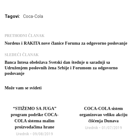
Tagovi:
Coca-Cola
PRETHODNI ČLANAK
Nordeus i RAKITA nove članice Foruma za odgovorno poslovanje
SLEDEĆI ČLANAK
Banca Intesa obeležava Svetski dan štednje u saradnji sa
Udruženjem poslovnih žena Srbije i Forumom za odgovorno
poslovanje
Može vam se svideti
“STIŽEMO SA JUGA”
COCA-COLA sistem
program podrške COCA-
organizovao veliku akciju
COLA sistema malim
čišćenja Dunava
proizvođačima hrane
Urednik
01/07/2019
Urednik
09/08/2019