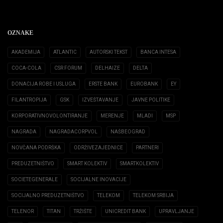
OZNAKE
AKADEMIJA
ATLANTIC
AUTORSKI TEKST
BANCA INTESA
COCA-COLA
CSR FORUM
DELHAIZE
DELTA
DONACIJA ROBE I USLUGA
ERSTE BANK
EUROBANK
EY
FILANTROPIJA
GSK
IZVEŠTAVANJE
JAVNE POLITIKE
KORPORATIVNOVOLONTIRANJE
MERENJE
MLADI
MSP
NAGRADA
NAGRADACORPVOL
NAŠBEOGRAD
NOVČANA PODRŠKA
ODRŽIVEZAJEDNICE
PARTNERI
PREDUZETNIŠTVO
SMART KOLEKTIV
SMARTKOLEKTIV
SOCIETEGENERALE
SOCIJALNE INOVACIJE
SOCIJALNO PREDUZETNIŠTVO
TELEKOM
TELEKOM SRBIJA
TELENOR
TITAN
TRŽIŠTE
UNICREDIT BANK
UPRAVLJANJE