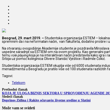
Beograd, 29. mart 2019. –
Studentska organizacija ESTIEM – lokalna
spremnim da i na neformalan način, van fakulteta, dodatno prošire i 
Na otvaranju ovogodišnje Akademije studente je pozdravila Miroslava T
uspešne saradnje sa ESTIEM-om na ovom projektu. Kao generalni par
temu
role playing
koja je na interaktivan način predstavila kako igra 
Srbija uz pomoć koleginica Olivere Stanišić Vještice i Radmile Čokić.
Studentska organizacija ESTIEM okuplja više od 6000 studenata indus
menadžmenta u Beogradu je pratilo više od 100 studenata različitih f
Tagovi:
Telekom
Prethodni članak
KOJA JE ULOGA BIZNIS SEKTORA U SPROVOĐENJU AGENDE 203
Sledeći članak
Doprinos Ziđina i Rakite očuvanju životne sredine u Slatini
Može vam se svideti