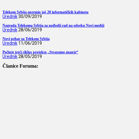
Telekom Srbija opremio još 20 informatičkih kabineta
Urednik
30/09/2019
Nagrada Telekoma Srbija za najbolji rad na odseku Novi mediji
Urednik
28/06/2019
Novi pehar za Telekom Srbija
Urednik
11/06/2019
Počinje treći ciklus projekta „Stvaramo znanje“
Urednik
28/05/2019
Članice Foruma: