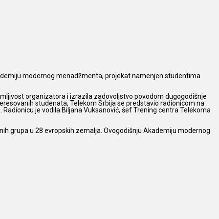
kademiju modernog menadžmenta, projekat namenjen studentima
imljivost organizatora i izrazila zadovoljstvo povodom dugogodišnje
resovanih studenata, Telekom Srbija se predstavio radionicom na
 Radionicu je vodila Biljana Vuksanović, šef Trening centra Telekoma
alnih grupa u 28 evropskih zemalja. Ovogodišnju Akademiju modernog