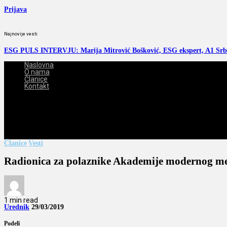
Prijava
Najnovije vesti
ESG PULS INTERVJU: Marija Mitrović Bošković, ESG ekspert, A1 Srb
Naslovna
O nama
Članice
Kontakt
2026-08-07
Članice
Vesti
Radionica za polaznike Akademije modernog 
1 min read
Urednik
29/03/2019
Podeli