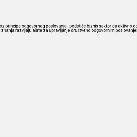
z principe odgovornog poslovanja i podstiče biznis sektor da aktivno do
 i znanja razvijaju alate za upravljanje društveno odgovornim poslovanjem,