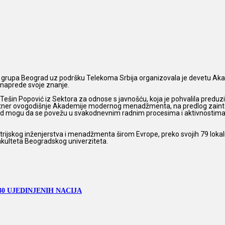
 grupa Beograd uz podršku Telekoma Srbija
organizovala je devetu A
unaprede svoje znanje.
ešin Popović iz Sektora za odnose s javnošću, koja je pohvalila preduz
tner ovogodišnje Akademije modernog menadžmenta, na predlog zainte
i rad mogu da se povežu u svakodnevnim radnim procesima i aktivnostima.
trijskog inženjerstva i menadžmenta širom Evrope, preko svojih 79 lok
akulteta Beogradskog univerziteta.
0 UJEDINJENIH NACIJA