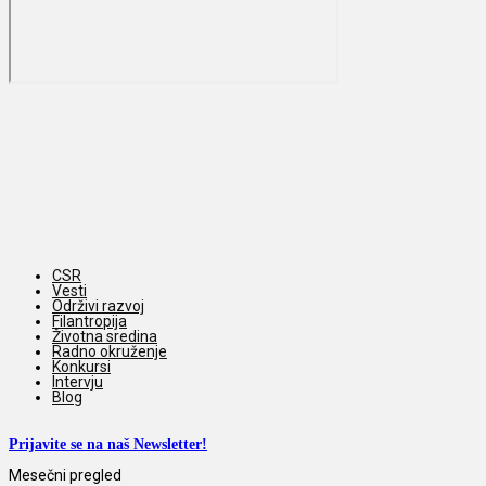
CSR
Vesti
Održivi razvoj
Filantropija
Životna sredina
Radno okruženje
Konkursi
Intervju
Blog
Prijavite se na naš Newsletter!
Mesečni pregled