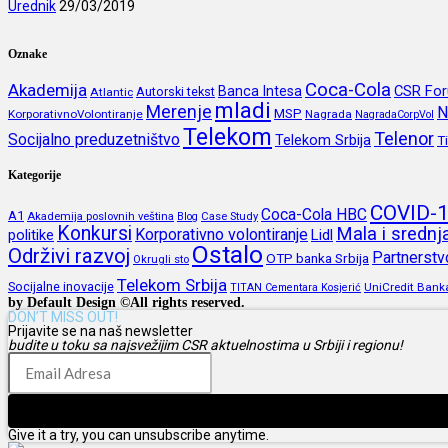
Urednik
29/03/2019
Oznake
Coca-Cola
Akademija
CSR Fo
Banca Intesa
Autorski tekst
Atlantic
mladi
Merenje
N
MSP
KorporativnoVolontiranje
Nagrada
NagradaCorpVol
Telekom
Telenor
Socijalno preduzetništvo
Telekom Srbija
T
Kategorije
COVID-
Coca-Cola HBC
A1
Akademija poslovnih veština
Blog
Case Study
Konkursi
Mala i sredn
Korporativno volontiranje
politike
Lidl
Ostalo
Održivi razvoj
Partnerstv
OTP banka Srbija
Okrugli sto
Telekom Srbija
Socijalne inovacije
UniCredit Bank
TITAN Cementara Kosjerić
by Default Design ©All rights reserved.
DON’T MISS OUT!
Prijavite se na naš newsletter
budite u toku sa najsvežijim CSR aktuelnostima u Srbiji i regionu!
Prijava
Give it a try, you can unsubscribe anytime.