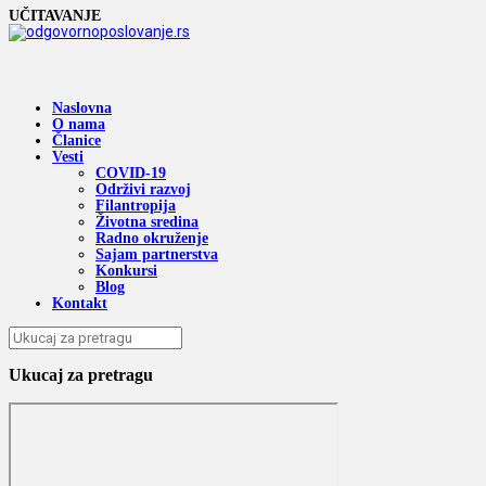
UČITAVANJE
Naslovna
O nama
Članice
Vesti
COVID-19
Održivi razvoj
Filantropija
Životna sredina
Radno okruženje
Sajam partnerstva
Konkursi
Blog
Kontakt
Ukucaj za pretragu