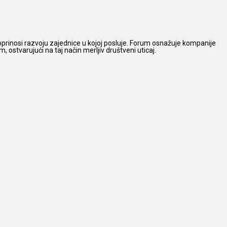
prinosi razvoju zajednice u kojoj posluje. Forum osnažuje kompanije
 ostvarujući na taj način merljiv društveni uticaj.