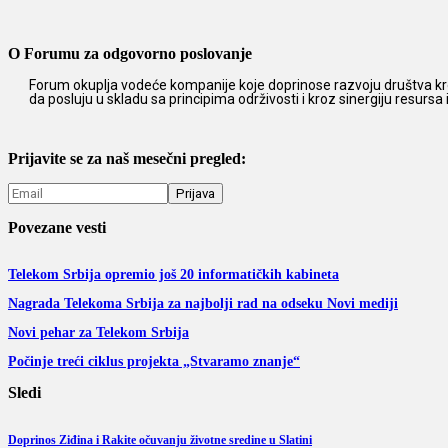
O Forumu za odgovorno poslovanje
Forum okuplja vodeće kompanije koje doprinose razvoju društva kro
da posluju u skladu sa principima održivosti i kroz sinergiju resursa
Prijavite se za naš mesečni pregled:
Povezane vesti
Telekom Srbija opremio još 20 informatičkih kabineta
Nagrada Telekoma Srbija za najbolji rad na odseku Novi mediji
Novi pehar za Telekom Srbija
Počinje treći ciklus projekta „Stvaramo znanje“
Sledi
Doprinos Ziđina i Rakite očuvanju životne sredine u Slatini