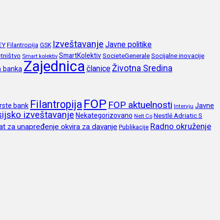
Izveštavanje
Javne politike
EY
Filantropija
GSK
SmartKolektiv
SocieteGenerale
Socijalne inovacije
tništvo
Smart kolektiv
Zajednica
Životna Sredina
članice
a banka
FOP
Filantropija
FOP aktuelnosti
Javne
rste bank
Intervju
ijsko izveštavanje
Nekategorizovano
Nestlé Adriatic S
Nelt Co
Radno okruženje
at za unapređenje okvira za davanje
Publikacije