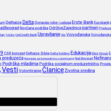
Delta
Erste Bank
Delhaize
rum
Donacija robe i usluga
Eurobank
partneri
OdrživeZajednice
ašBeograd
Novčana podrška
Preduze
Upravljanje
Vojvođanska
itan
UniCredit Bank
Vojvođansk
Vip
Tržište
19
Edukacija
CSR koncept
Delhaize Srbija
E
Delta holding
Elixir Group
ja preduzeća
Nefinans
Naš Beograd
Nagrada za korporativno volontiranje
Podrška mladima
o
Podrška socijalnom preduzetništvu
Projek
Vesti
Članice
Životna sredina
Volontiranje
a