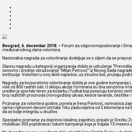
Beograd, 6. decembar 2018. –
Forum za odgovornoposlovanje i Smart 
međunarodnog dana volontera.
Nacionalna nagrada za volontiranje dodeljuje se s ciljem da se prepozna
Glavnu nagradu u kategoriji organizacija dobilo je udruženje “Prevodi
osnovno i srednje obrazovanje “Milan Petrović” iz Novog Sada nagrađe
institucije. Volonteri u ovoj školi najčešće, uz stručno lice, pružaju
Nagradu za korporativno volontiranje dobila je ove godine kompanija L
više od 800 radnih sati. U sklopu akcije formirana su dva senzorna vrta
uređen je sportski teren za košarku i fudbal koji posećuju korisnici cen
broj različitih proizvoda (novogodišnji ukrasi, kesice lavande, čestitke
Priznanje za volontera godine, ponela je Irena Pavlović, osnivačica za
njima i njihovom decom istrčala Trku zadovoljstva od 5 kilometara na 
da se bolje integrišu u društvo.
Specijalno priznanje za doprinos lokalnoj zajednici, pripalo je Srećku Z
mobilisao 300 pojedinaca i tokom kampanje koja je trajala 13 meseci ukl