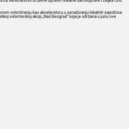
istra, Ministarstvo državne uprave i lokalne samouprave i Željka Ćirić
vnom volontiranju kao akceleratoru u osnaživanju lokalnih zajednica.
koj volonterskoj akciji „Naš Beograd“ koja je održana u junu ove