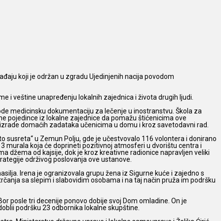
ađaju koji
je održan u zgradu Ujedinjenih nacija povodom
e i veštine unapređenju lokalnih zajednica i života drugih ljudi.
vode medicinsku dokumentaciju za lečenje u inostranstvu. Škola za
ne pojedince iz lokalne zajednice da pomažu štićenicima ove
kom izrade domaćih zadataka učenicima u domu i kroz savetodavni rad.
to susreta“ u Zemun Polju, gde je učestvovalo 116 volontera i donirano
3 murala koja će doprineti pozitivnoj atmosferi u dvorištu centra i
ama džema od kajsije, dok je kroz kreativne radionice napravljen veliki
strategije održivog poslovanja ove ustanove.
silja. Irena je ogranizovala grupu žena iz Sigurne kuće i zajedno s
rčanja sa slepim i slabovidim osobama i na taj način pruža im podršku
a Bor posle tri decenije ponovo dobije svoj Dom omladine. On je
doblii podršku 23 odbornika lokalne skupštine.