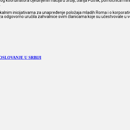
nog koordinatora Ujedinjenih nacija u Srbiji, Sanja Putnik, pomoćnica min
.
okalnim inicijativama za unapređenje položaja mladih Roma i o korporati
a odgovorno uručila zahvalnice svim članicama koje su učestvovale u veli
SLOVANJE U SRBIJI