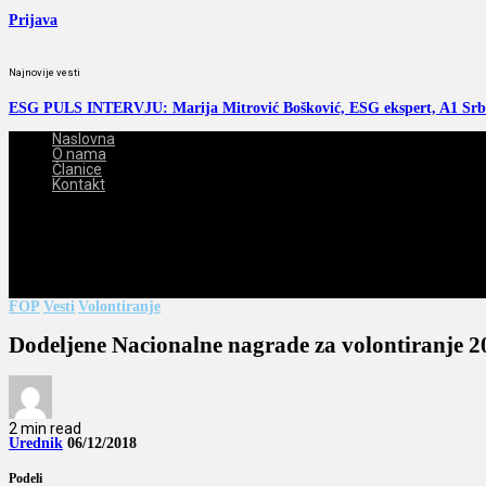
Prijava
Najnovije vesti
ESG PULS INTERVJU: Marija Mitrović Bošković, ESG ekspert, A1 Srb
Naslovna
O nama
Članice
Kontakt
2026-08-08
FOP
Vesti
Volontiranje
Dodeljene Nacionalne nagrade za volontiranje 2
2 min read
Urednik
06/12/2018
Podeli