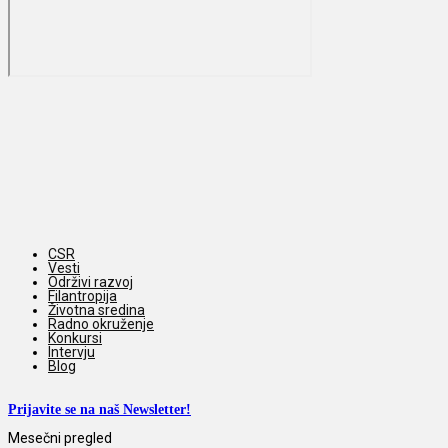
CSR
Vesti
Održivi razvoj
Filantropija
Životna sredina
Radno okruženje
Konkursi
Intervju
Blog
Prijavite se na naš Newsletter!
Mesečni pregled