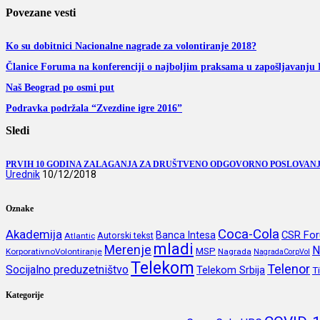
Povezane vesti
Ko su dobitnici Nacionalne nagrade za volontiranje 2018?
Članice Foruma na konferenciji o najboljim praksama u zapošljavanj
Naš Beograd po osmi put
Podravka podržala “Zvezdine igre 2016”
Sledi
PRVIH 10 GODINA ZALAGANJA ZA DRUŠTVENO ODGOVORNO POSLOVANJE
Urednik
10/12/2018
Oznake
Coca-Cola
Akademija
CSR Fo
Banca Intesa
Autorski tekst
Atlantic
mladi
Merenje
N
MSP
KorporativnoVolontiranje
Nagrada
NagradaCorpVol
Telekom
Telenor
Socijalno preduzetništvo
Telekom Srbija
T
Kategorije