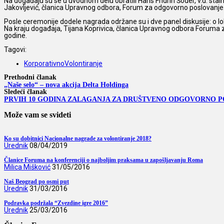
Na događaju su se u uvodnom delu obratili Hans Fridrih Šoder, v.d. stal
Jakovljević, članica Upravnog odbora, Forum za odgovorno poslovanje
Posle ceremonije dodele nagrada održane su i dve panel diskusije: o l
Na kraju događaja, Tijana Koprivica, članica Upravnog odbora Foruma z
godine.
Tagovi:
KorporativnoVolontiranje
Prethodni članak
„Naše selo“ – nova akcija Delta Holdinga
Sledeći članak
PRVIH 10 GODINA ZALAGANJA ZA DRUŠTVENO ODGOVORNO PO
Može vam se svideti
Ko su dobitnici Nacionalne nagrade za volontiranje 2018?
Urednik
08/04/2019
Članice Foruma na konferenciji o najboljim praksama u zapošljavanju Roma
Milica Mišković
31/05/2016
Naš Beograd po osmi put
Urednik
31/03/2016
Podravka podržala “Zvezdine igre 2016”
Urednik
25/03/2016