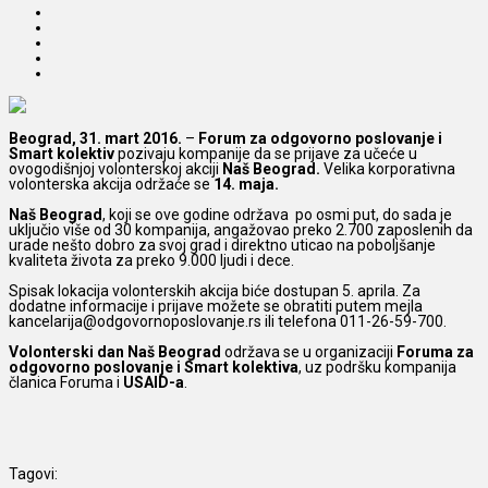
Beograd, 31. mart 2016.
–
Forum za odgovorno poslovanje i
Smart kolektiv
pozivaju kompanije da se prijave za učeće u
ovogodišnjoj volonterskoj akciji
Naš Beograd.
Velika korporativna
volonterska akcija održaće se
14. maja.
Naš Beograd
, koji se ove godine održava po osmi put, do sada je
uključio više od 30 kompanija, angažovao preko 2.700 zaposlenih da
urade nešto dobro za svoj grad i direktno uticao na poboljšanje
kvaliteta života za preko 9.000 ljudi i dece.
Spisak lokacija volonterskih akcija biće dostupan 5. aprila. Za
dodatne informacije i prijave možete se obratiti putem mejla
kancelarija@odgovornoposlovanje.rs ili telefona 011-26-59-700.
Volonterski dan Naš Beograd
održava se u organizaciji
Foruma za
odgovorno poslovanje i Smart kolektiva
, uz podršku kompanija
članica Foruma i
USAID-a
.
Tagovi: