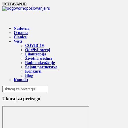
UČITAVANJE
Naslovna
O nama
Članice
Vesti
COVID-19
Održivi razvoj
Filantropija
Životna sredina
Radno okruženje
Sajam partnerstva
Konkursi
Blog
Kontakt
Ukucaj za pretragu