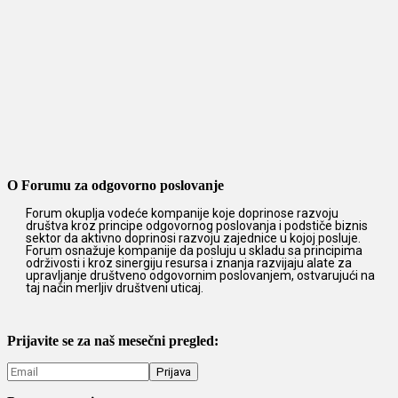
O Forumu za odgovorno poslovanje
Forum okuplja vodeće kompanije koje doprinose razvoju
društva kroz principe odgovornog poslovanja i podstiče biznis
sektor da aktivno doprinosi razvoju zajednice u kojoj posluje.
Forum osnažuje kompanije da posluju u skladu sa principima
održivosti i kroz sinergiju resursa i znanja razvijaju alate za
upravljanje društveno odgovornim poslovanjem, ostvarujući na
taj način merljiv društveni uticaj.
Prijavite se za naš mesečni pregled: