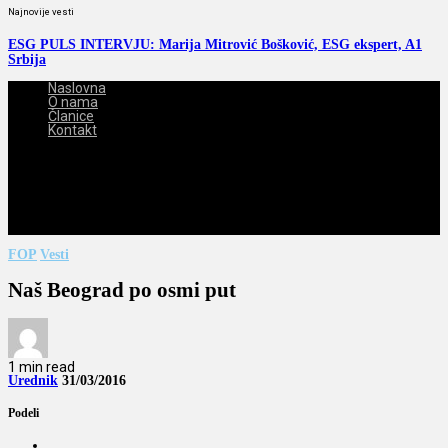
Najnovije vesti
ESG PULS INTERVJU: Marija Mitrović Bošković, ESG ekspert, A1
Srbija
Naslovna
O nama
Članice
Kontakt
2026-08-07
FOP
Vesti
Naš Beograd po osmi put
1 min read
Urednik
31/03/2016
Podeli