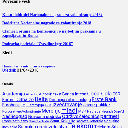
Povezane vesti
Ko su dobitnici Nacionalne nagrade za volontiranje 2018?
Dodeljene Nacionalne nagrade za volontiranje 2018
Članice Foruma na konferenciji o najboljim praksama u
zapošljavanju Roma
Podravka podržala “Zvezdine igre 2016”
Sledi
Humanitarna mts turneja šampiona
Urednik
01/04/2016
Oznake
Coca-Cola
Akademija
CSR
Banca Intesa
Autorski tekst
Atlantic
Delta
Erste Bank
Delhaize
Forum
Donacija robe i usluga
Izveštavanje
Javne politike
Eurobank
EY
Filantropija
GSK
mladi
Merenje
MSP
KorporativnoVolontiranje
Nagrada
NagradaCorpVol
partneri
OdrživeZajednice
NašBeograd
Novčana podrška
SmartKolektiv
SocieteGenerale
Socijalne
Preduzetništvo
Smart kolektiv
Telekom
Socijalno preduzetništvo
inovacije
Telekom Srbija