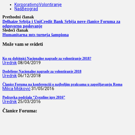
KorporativnoVolontiranje
NašBeograd
Prethodni članak
Delhaize Srbija i UniCredit Bank Srbija nove članice Foruma za
odgovorno poslovanje
Sledeći članak
Humanitarna mts turneja šampiona
Može vam se svideti
Ko su dobitnici Nacionalne nagrade za volontiranje 2018?
Urednik
08/04/2019
Dodeljene Nacionalne nagrade za volontiranje 2018
Urednik
06/12/2018
Članice Foruma na konferenciji o najboljim praksama u zapošljavanju Roma
Milica Mišković
31/05/2016
Podravka podržala “Zvezdine igre 2016”
Urednik
25/03/2016
Članice Foruma: