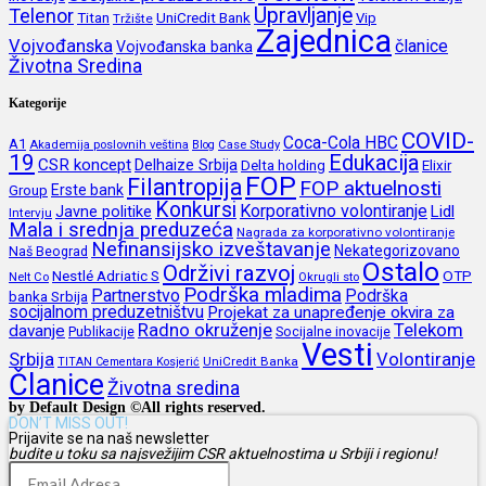
Upravljanje
Telenor
Titan
UniCredit Bank
Vip
Tržište
Zajednica
Vojvođanska
članice
Vojvođanska banka
Životna Sredina
Kategorije
COVID-
Coca-Cola HBC
A1
Akademija poslovnih veština
Blog
Case Study
19
Edukacija
CSR koncept
Delhaize Srbija
Delta holding
Elixir
FOP
Filantropija
FOP aktuelnosti
Erste bank
Group
Konkursi
Korporativno volontiranje
Javne politike
Lidl
Intervju
Mala i srednja preduzeća
Nagrada za korporativno volontiranje
Nefinansijsko izveštavanje
Nekategorizovano
Naš Beograd
Ostalo
Održivi razvoj
Nestlé Adriatic S
OTP
Nelt Co
Okrugli sto
Podrška mladima
Partnerstvo
Podrška
banka Srbija
socijalnom preduzetništvu
Projekat za unapređenje okvira za
Radno okruženje
Telekom
davanje
Publikacije
Socijalne inovacije
Vesti
Srbija
Volontiranje
UniCredit Banka
TITAN Cementara Kosjerić
Članice
Životna sredina
by Default Design ©All rights reserved.
DON’T MISS OUT!
Prijavite se na naš newsletter
budite u toku sa najsvežijim CSR aktuelnostima u Srbiji i regionu!