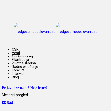
CSR
Vesti
Održivi razvoj
Filantropija
Životna sredina
Radno okruženje
Konkursi
Intervju
Blog
Prijavite se na naš Newsletter!
Mesečni pregled
Prijava