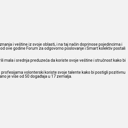
znanja i veštine iz svoje oblasti, i na taj način doprinose pojedincima i
 a od ove godine Forum za odgovorno poslovanje i Smart kolektiv postali
ili mala i srednja preduzeća da koriste svoje veštine i stručnost kako bi
rofesijama volonterski koriste svoje talente kako bi postigli pozitivnu
ano je više od 50 događaja u 17 zemalja.