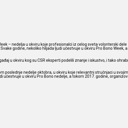
ek – nedelja u okviru koje profesionalci iz celog sveta volonterski dele
e. Svake godine, nekoliko hiljada ljudi učestvuje u okviru Pro Bono Week,
ađaj u okviru kog su CSR eksperti podelili znanje i iskustvo, i tako ohrabr
poslednje nedelje oktobra, u okviru koje relevantni stručnjaci u svojim p
i učestvuje u okviru Pro Bono nedelje, a tokom 2017. godine, organizov