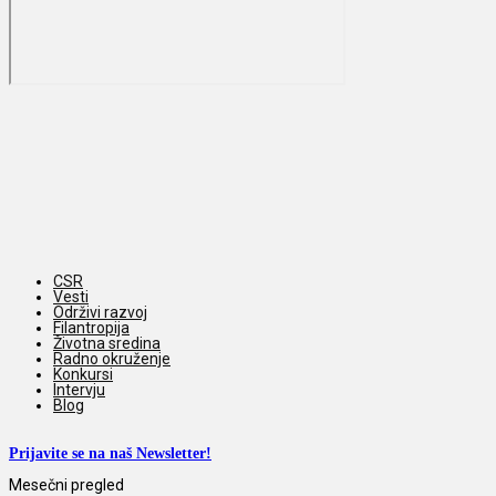
CSR
Vesti
Održivi razvoj
Filantropija
Životna sredina
Radno okruženje
Konkursi
Intervju
Blog
Prijavite se na naš Newsletter!
Mesečni pregled