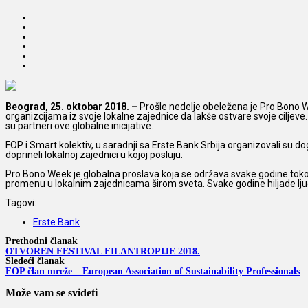
Beograd, 25. oktobar 2018. –
Prošle nedelje obeležena je Pro Bono We
organizcijama iz svoje lokalne zajednice da lakše ostvare svoje ciljev
su partneri ove globalne inicijative.
FOP i Smart kolektiv, u saradnji sa Erste Bank Srbija organizovali su dog
doprineli lokalnoj zajednici u kojoj posluju.
Pro Bono Week je globalna proslava koja se održava svake godine tokom 
promenu u lokalnim zajednicama širom sveta. Svake godine hiljade ljud
Tagovi:
Erste Bank
Prethodni članak
OTVOREN FESTIVAL FILANTROPIJE 2018.
Sledeći članak
FOP član mreže – European Association of Sustainability Professionals
Može vam se svideti