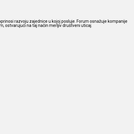
prinosi razvoju zajednice u kojoj posluje. Forum osnažuje kompanije
 ostvarujući na taj način merljiv društveni uticaj.