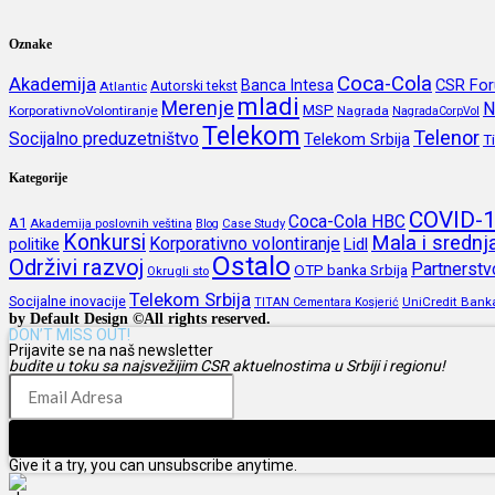
Oznake
Coca-Cola
Akademija
CSR Fo
Banca Intesa
Autorski tekst
Atlantic
mladi
Merenje
N
MSP
KorporativnoVolontiranje
Nagrada
NagradaCorpVol
Telekom
Telenor
Socijalno preduzetništvo
Telekom Srbija
T
Kategorije
COVID-
Coca-Cola HBC
A1
Akademija poslovnih veština
Blog
Case Study
Konkursi
Mala i sredn
Korporativno volontiranje
politike
Lidl
Ostalo
Održivi razvoj
Partnerstv
OTP banka Srbija
Okrugli sto
Telekom Srbija
Socijalne inovacije
UniCredit Bank
TITAN Cementara Kosjerić
by Default Design ©All rights reserved.
DON’T MISS OUT!
Prijavite se na naš newsletter
budite u toku sa najsvežijim CSR aktuelnostima u Srbiji i regionu!
Prijava
Give it a try, you can unsubscribe anytime.