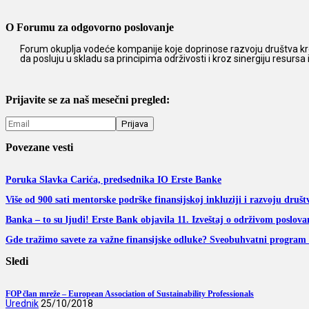
O Forumu za odgovorno poslovanje
Forum okuplja vodeće kompanije koje doprinose razvoju društva kro
da posluju u skladu sa principima održivosti i kroz sinergiju resursa
Prijavite se za naš mesečni pregled:
Povezane vesti
Poruka Slavka Carića, predsednika IO Erste Banke
Više od 900 sati mentorske podrške finansijskoj inkluziji i razvoju dru
Banka – to su ljudi! Erste Bank objavila 11. Izveštaj o održivom poslov
Gde tražimo savete za važne finansijske odluke? Sveobuhvatni program 
Sledi
FOP član mreže – European Association of Sustainability Professionals
Urednik
25/10/2018