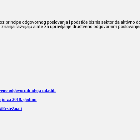
z principe odgovornog poslovanja i podstiče biznis sektor da aktivno do
 i znanja razvijaju alate za upravljanje društveno odgovornim poslovanjem,
štveno odgovornih ideja mladih
anju za 2018. godinu
#ErsteZnali