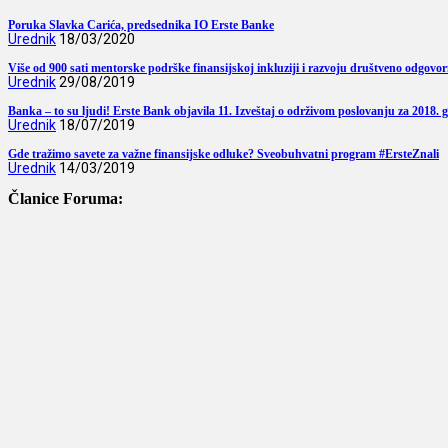
Poruka Slavka Carića, predsednika IO Erste Banke
Urednik
18/03/2020
Više od 900 sati mentorske podrške finansijskoj inkluziji i razvoju društveno odgovo
Urednik
29/08/2019
Banka – to su ljudi! Erste Bank objavila 11. Izveštaj o održivom poslovanju za 2018. 
Urednik
18/07/2019
Gde tražimo savete za važne finansijske odluke? Sveobuhvatni program #ErsteZnali
Urednik
14/03/2019
Članice Foruma: