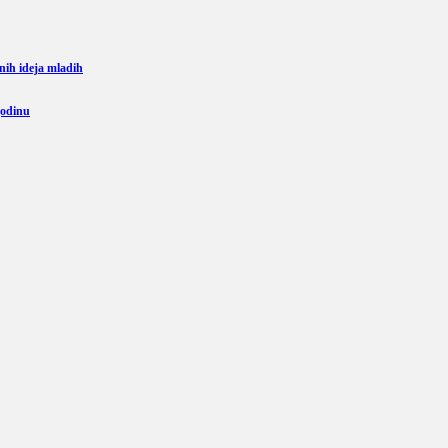
rnih ideja mladih
godinu