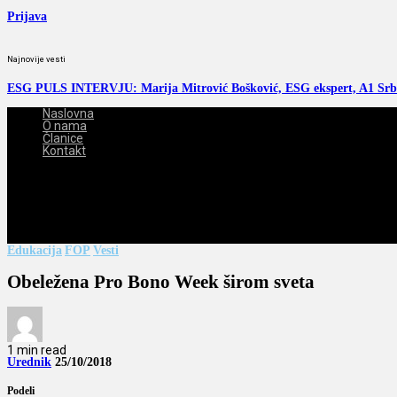
Prijava
Najnovije vesti
ESG PULS INTERVJU: Marija Mitrović Bošković, ESG ekspert, A1 Srb
Naslovna
O nama
Članice
Kontakt
2026-08-06
Edukacija
FOP
Vesti
Obeležena Pro Bono Week širom sveta
1 min read
Urednik
25/10/2018
Podeli