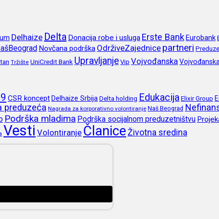
Delta
Erste Bank
Delhaize
rum
Donacija robe i usluga
Eurobank
partneri
OdrživeZajednice
ašBeograd
Novčana podrška
Preduze
Upravljanje
Vojvođanska
itan
UniCredit Bank
Vojvođansk
Vip
Tržište
19
Edukacija
CSR koncept
Delhaize Srbija
E
Delta holding
Elixir Group
ja preduzeća
Nefinans
Naš Beograd
Nagrada za korporativno volontiranje
Podrška mladima
o
Podrška socijalnom preduzetništvu
Projek
Vesti
Članice
Životna sredina
Volontiranje
a