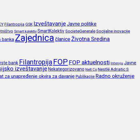
Izveštavanje
Javne politike
EY
Filantropija
GSK
SmartKolektiv
SocieteGenerale
Socijalne inovacije
tništvo
Smart kolektiv
Zajednica
Životna Sredina
članice
a banka
FOP
Filantropija
FOP aktuelnosti
Javne
rste bank
Intervju
ijsko izveštavanje
Nekategorizovano
Nestlé Adriatic S
Nelt Co
Radno okruženje
at za unapređenje okvira za davanje
Publikacije