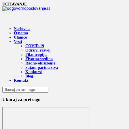
UČITAVANJE
Naslovna
O nama
Članice
Vesti
COVID-19
Održivi razvoj
Filantropija
Životna sredina
Radno okruženje
Sajam partnerstva
Konkursi
Blog
Kontakt
Ukucaj za pretragu