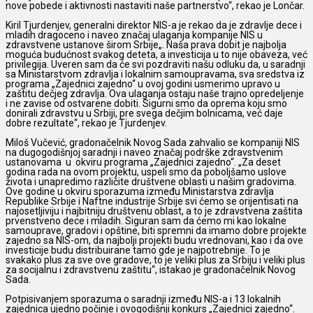
nove pobede i aktivnosti nastaviti naše partnerstvo“, rekao je Lončar.
Kiril Tjurdenjev, generalni direktor NIS-a je rekao da je zdravlje dece i
mladih dragoceno i naveo značaj ulaganja kompanije NIS u
zdravstvene ustanove širom Srbije„. Naša prava dobit je najbolja
moguća budućnost svakog deteta, a investicija u to nije obaveza, već
privilegija. Uveren sam da će svi pozdraviti našu odluku da, u saradnji
sa Ministarstvom zdravlja i lokalnim samoupravama, sva sredstva iz
programa „Zajednici zajedno“ u ovoj godini usmerimo upravo u
zaštitu dečjeg zdravlja. Ova ulaganja ostaju naše trajno opredeljenje
i ne zavise od ostvarene dobiti. Sigurni smo da oprema koju smo
donirali zdravstvu u Srbiji, pre svega dečjim bolnicama, već daje
dobre rezultate“, rekao je Tjurdenjev.
Miloš Vučević, gradonačelnik Novog Sada zahvalio se kompaniji NIS
na dugogodišnjoj saradnji i naveo značaj podrške zdravstvenim
ustanovama u okviru programa „Zajednici zajedno“. „Za deset
godina rada na ovom projektu, uspeli smo da poboljšamo uslove
života i unapredimo različite društvene oblasti u našim gradovima.
Ove godine u okviru sporazuma između Ministarstva zdravlja
Republike Srbije i Naftne industrije Srbije svi ćemo se orijentisati na
najosetljiviju i najbitniju društvenu oblast, a to je zdravstvena zaštita
prvenstveno dece i mladih. Siguran sam da ćemo mi kao lokalne
samouprave, gradovi i opštine, biti spremni da imamo dobre projekte
zajedno sa NIS-om, da najbolji projekti budu vrednovani, kao i da ove
investicije budu distribuirane tamo gde je najpotrebnije. To je
svakako plus za sve ove gradove, to je veliki plus za Srbiju i veliki plus
za socijalnu i zdravstvenu zaštitu“, istakao je gradonačelnik Novog
Sada.
Potpisivanjem sporazuma o saradnji između NIS-a i 13 lokalnih
zajednica ujedno počinje i ovogodišnji konkurs „Zajednici zajedno“.