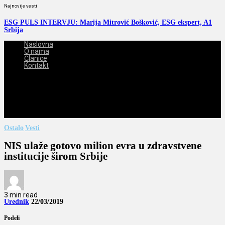
Najnovije vesti
ESG PULS INTERVJU: Marija Mitrović Bošković, ESG ekspert, A1
Srbija
Naslovna
O nama
Članice
Kontakt
2026-08-07
Ostalo
Vesti
NIS ulaže gotovo milion evra u zdravstvene
institucije širom Srbije
3 min read
Urednik
22/03/2019
Podeli