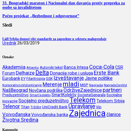
33. Beogradski maraton i Nacionalni dan davanja protiv prepreka za
osobe sa invaliditetom
Počeo projekat „Bezbednost i odgovornost”
Sledi
Lidl Srbija donosi više standarde za zaposlene u sektoru maloprodaje
Urednik
26/03/2019
Oznake
Coca-Cola
Akademija
CSR
Banca Intesa
Autorski tekst
Atlantic
Delta
Erste Bank
Delhaize
Forum
Donacija robe i usluga
Izveštavanje
Javne politike
Eurobank
EY
Filantropija
GSK
mladi
Merenje
MSP
KorporativnoVolontiranje
Nagrada
NagradaCorpVol
partneri
OdrživeZajednice
NašBeograd
Novčana podrška
SmartKolektiv
SocieteGenerale
Socijalne
Preduzetništvo
Smart kolektiv
Telekom
Socijalno preduzetništvo
inovacije
Telekom Srbija
Upravljanje
Telenor
Titan
UniCredit Bank
Vip
Tržište
Zajednica
Vojvođanska
članice
Vojvođanska banka
Životna Sredina
Kategorije