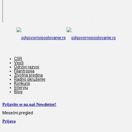
CSR
Vesti
Održivi razvoj
Filantropija
Životna sredina
Radno okruženje
Konkursi
Intervju
Blog
Prijavite se na naš Newsletter!
Mesečni pregled
Prijava