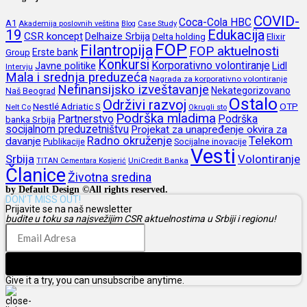
COVID-
Coca-Cola HBC
A1
Akademija poslovnih veština
Blog
Case Study
19
Edukacija
CSR koncept
Delhaize Srbija
Delta holding
Elixir
FOP
Filantropija
FOP aktuelnosti
Erste bank
Group
Konkursi
Korporativno volontiranje
Javne politike
Lidl
Intervju
Mala i srednja preduzeća
Nagrada za korporativno volontiranje
Nefinansijsko izveštavanje
Nekategorizovano
Naš Beograd
Ostalo
Održivi razvoj
Nestlé Adriatic S
OTP
Nelt Co
Okrugli sto
Podrška mladima
Partnerstvo
Podrška
banka Srbija
socijalnom preduzetništvu
Projekat za unapređenje okvira za
Radno okruženje
Telekom
davanje
Publikacije
Socijalne inovacije
Vesti
Srbija
Volontiranje
UniCredit Banka
TITAN Cementara Kosjerić
Članice
Životna sredina
by Default Design ©All rights reserved.
DON’T MISS OUT!
Prijavite se na naš newsletter
budite u toku sa najsvežijim CSR aktuelnostima u Srbiji i regionu!
Prijava
Give it a try, you can unsubscribe anytime.