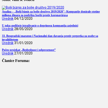
Analiza – ,,Bolji biznis za bolje društvo 2019/2020″: Kompanije donirale stotine
miliona dinara za podršku borbi protiv koronavirusa
Urednik
04/12/2020
U toku godišnje istraživanje o doprinosu kompanija zajednici
Urednik
28/05/2020
33. Beogradski maraton i Nacionalni dan davanja protiv prepreka za osobe sa
invaliditetom
Urednik
31/01/2020
Počeo projekat „Bezbednost i odgovornost”
Urednik
27/01/2020
Članice Foruma: