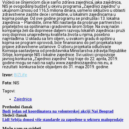
Vodeći se činjenicom da je samo zdrava zajednica, jaka zajednica,
NIS je ovogodišnji budžet u okviru programa „Zajednici zajedno“ u
ukupnom iznosu od 116,5 miliona dinara, usmerio isključivo u oblasti
zdravstvene zaštite dece i omladine, u lokalnim zajednicama u
kojima posluje. Od ove godine programu se pridružila i 13. lokalna
zajednica – Plandište, čime NIS nastavlja da proširuje partnerstvo i
prijateljstvo sa opštinama i gradovima širom Srbije. Na ovaj način
kompanija želi da doprinese daljem razvoju lokalnih zajednica i pruži
svoj doprinos unapređenju kvaliteta života u njima, posebno
najmlađima. U skladu sa tim ciljem, u svakom gradu ili opštini u
kojima se program sprovodi, biće finansirano do pet projekata koje
prijave zdravstvene ustanove. O izboru projekata odlučivaće
Komisija sastavljena od predstavnika Ministarstva zdravlja Republike
Srbije, kompanije NIS i lokalne zajednice. Svi uslovi i propozicije
javnog konkursa „Zajednici zajedno“ koji traje do 22. aprila, 2019.
godine mogu se naći na sajtu www.zajednicizajedno.nis.eu, a
rezultati konkursa biće objavljeni do 31. maja 2019. godine.
Izvor:
BIZLife
Foto:
NIS
Tagovi:
Zajednica
Prethodni članak
Budi jedan od koordinatora na volonterskoj akciji Naš Beograd
Sledeći članak
Lidl Srbija donosi više standarde za zaposlene u sektoru maloprodaje
Može vam se svideti