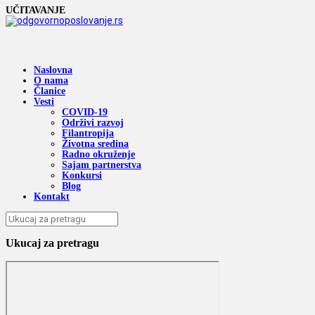
UČITAVANJE
Naslovna
O nama
Članice
Vesti
COVID-19
Održivi razvoj
Filantropija
Životna sredina
Radno okruženje
Sajam partnerstva
Konkursi
Blog
Kontakt
Ukucaj za pretragu