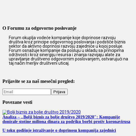
O Forumu za odgovorno poslovanje
Forum okuplja vodeće kompanije koje doprinose razvoju
društva kroz principe odgovornog poslovanja i podstiče biznis
sektor da aktivno doprinosi razvoju zajednice u kojoj posluje.
Forum osnažuje kompanije da posluju u skladu sa principima
održivosti i kroz sinergiju resursa i znanja razvijaju alate za
upravljanje društveno odgovornim poslovanjem, ostvarujući na
taj način merljiv društveni uticaj.
Prijavite se za naš mesečni pregled:
Povezane vesti
Analiza – ,,Bolji biznis za bolje društvo 2019/2020″: Kompanije
donirale stotine miliona dinara za podršku borbi protiv koronavirusa
U toku godišnje istraživanje o doprinosu kompanija zajednici