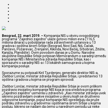
Beograd, 22. mart 2019. –
Kompanija NIS u okviru ovogodišnjeg
programa “Zajednici zajedno“ ulaže gotovo milion evra (116,5
miliona dinara)
u poboljšanje rada zdravstvenih ustanova u 13
gradova i opština širom Srbije (Beograd, Novi Sad, Niš, Čačak,
Pančevo, Požarevac, Zrenjanin, Kikinda, Novi Bečej, Srbobran, Žitište,
Kanjiža, Plandište). Ovim povodom danas je u Domu Narodne
skupštine Republike Srbije potpisan Memorandum o saradnji između
kompanije NIS i Ministarstva zdravlja Republike Srbije, kao i
sporazumi o saradnji NIS-a i 13 lokalnih samouprava u kojima
kompanija posluje.
Sporazume su potpisali Kiril Tjurdenjev, generalni direktor NIS-a,
Zlatibor Lončar, ministar zdravlja Republike Srbije, i predstavnici 13
opština i gradova u kojima se program sprovodi.
Zlatibor Lončar, ministar zdravlja Republike Srbije je ovom prilikom
pozdravio inicijativu kompanije NIS koja je sva sredstva programa
„Zajednici zajedno“ usmerila u zdravstvo. „Kao ministar zdravlja uvek
iskreno pozdravljam ovakve inicijative u okviru kojih se društveno
odgovorne kompanije, poput kompanije NIS opredeljuju da pruže
podršku zdravstvu u gradovima i opštinama širom Srbije u kojima
posluju. Iskreno se nadam da ćemo u narednom periodu uz neke