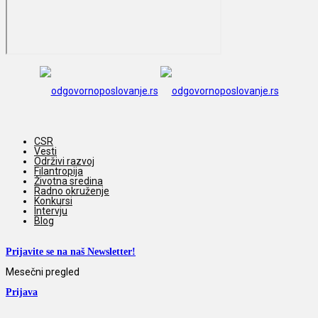
CSR
Vesti
Održivi razvoj
Filantropija
Životna sredina
Radno okruženje
Konkursi
Intervju
Blog
Prijavite se na naš Newsletter!
Mesečni pregled
Prijava