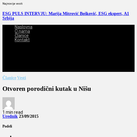
Najnovije vesti
ESG PULS INTERVJU: Marija Mitrović Bošković, ESG ekspert, A1
Srbija
Naslovna
O nama
Članice
Kontakt
2026-08-07
Članice
Vesti
Otvoren porodični kutak u Nišu
1 min read
Urednik
23/09/2015
Podeli