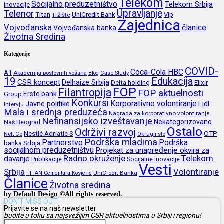
Telekom
Socijalno preduzetništvo
inovacije
Telekom Srbija
Upravljanje
Telenor
Titan
UniCredit Bank
Vip
Tržište
Zajednica
Vojvođanska
članice
Vojvođanska banka
Životna Sredina
Kategorije
COVID-
Coca-Cola HBC
A1
Akademija poslovnih veština
Blog
Case Study
19
Edukacija
CSR koncept
Delhaize Srbija
Delta holding
Elixir
FOP
Filantropija
FOP aktuelnosti
Erste bank
Group
Konkursi
Korporativno volontiranje
Javne politike
Lidl
Intervju
Mala i srednja preduzeća
Nagrada za korporativno volontiranje
Nefinansijsko izveštavanje
Nekategorizovano
Naš Beograd
Ostalo
Održivi razvoj
Nestlé Adriatic S
OTP
Nelt Co
Okrugli sto
Podrška mladima
Partnerstvo
Podrška
banka Srbija
socijalnom preduzetništvu
Projekat za unapređenje okvira za
Radno okruženje
Telekom
davanje
Publikacije
Socijalne inovacije
Vesti
Srbija
Volontiranje
UniCredit Banka
TITAN Cementara Kosjerić
Članice
Životna sredina
by Default Design ©All rights reserved.
DON’T MISS OUT!
Prijavite se na naš newsletter
budite u toku sa najsvežijim CSR aktuelnostima u Srbiji i regionu!