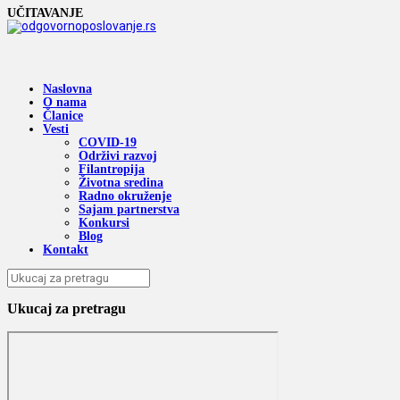
UČITAVANJE
Naslovna
O nama
Članice
Vesti
COVID-19
Održivi razvoj
Filantropija
Životna sredina
Radno okruženje
Sajam partnerstva
Konkursi
Blog
Kontakt
Ukucaj za pretragu