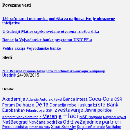
Povezane vesti
150 računara i mentorska podrška za najinovativnije obrazovne
inicijative
U Galeriji Matice srpske svečano otvorena izložba slika
Donacija Vojvođanske banke programu UNICEF-a
Velika akcija Vojvođanske banke
Sledi
NTP Beograd raspisao Javni poziv za tehnološko-razvojne kompanije
Urednik
24/09/2015
Oznake
Coca-Cola
Akademija
CSR
Banca Intesa
Autorski tekst
Atlantic
Delta
Erste Bank
Delhaize
Forum
Donacija robe i usluga
Izveštavanje
Javne politike
Eurobank
EY
Filantropija
GSK
mladi
Merenje
MSP
KorporativnoVolontiranje
Nagrada
NagradaCorpVol
partneri
OdrživeZajednice
NašBeograd
Novčana podrška
SmartKolektiv
SocieteGenerale
Socijalne
Preduzetništvo
Smart kolektiv