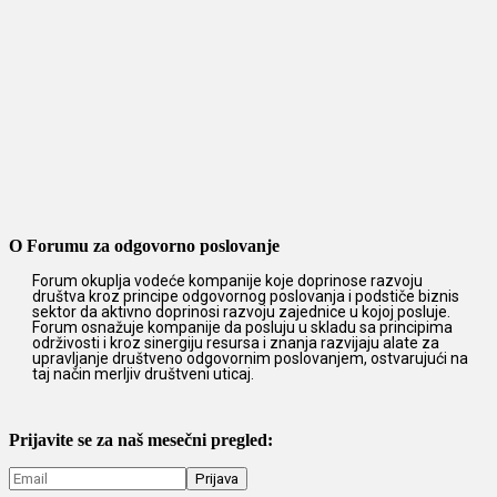
O Forumu za odgovorno poslovanje
Forum okuplja vodeće kompanije koje doprinose razvoju
društva kroz principe odgovornog poslovanja i podstiče biznis
sektor da aktivno doprinosi razvoju zajednice u kojoj posluje.
Forum osnažuje kompanije da posluju u skladu sa principima
održivosti i kroz sinergiju resursa i znanja razvijaju alate za
upravljanje društveno odgovornim poslovanjem, ostvarujući na
taj način merljiv društveni uticaj.
Prijavite se za naš mesečni pregled: