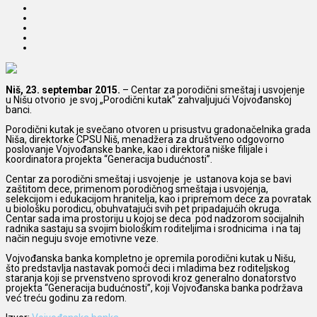
Niš, 23. septembar 2015.
– Centar za porodični smeštaj i usvojenje
u Nišu otvorio je svoj „Porodični kutak” zahvaljujući Vojvođanskoj
banci.
Porodični kutak je svečano otvoren u prisustvu gradonačelnika grada
Niša, direktorke CPSU Niš, menadžera za društveno odgovorno
poslovanje Vojvođanske banke, kao i direktora niške filijale i
koordinatora projekta “Generacija budućnosti”.
Centar za porodični smeštaj i usvojenje je ustanova koja se bavi
zaštitom dece, primenom porodičnog smeštaja i usvojenja,
selekcijom i edukacijom hranitelja, kao i pripremom dece za povratak
u biološku porodicu, obuhvatajući svih pet pripadajućih okruga.
Centar sada ima prostoriju u kojoj se deca pod nadzorom socijalnih
radnika sastaju sa svojim biološkim roditeljima i srodnicima i na taj
način neguju svoje emotivne veze.
Vojvođanska banka kompletno je opremila porodični kutak u Nišu,
što predstavlja nastavak pomoći deci i mladima bez roditeljskog
staranja koji se prvenstveno sprovodi kroz generalno donatorstvo
projekta “Generacija budućnosti”, koji Vojvođanska banka podržava
već treću godinu za redom.