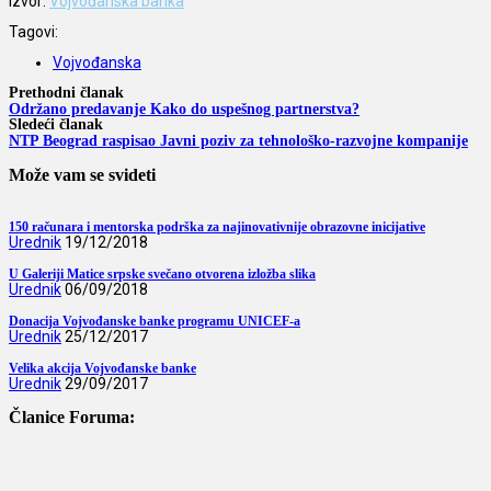
Izvor:
Vojvođanska banka
Tagovi:
Vojvođanska
Prethodni članak
Održano predavanje Kako do uspešnog partnerstva?
Sledeći članak
NTP Beograd raspisao Javni poziv za tehnološko-razvojne kompanije
Može vam se svideti
150 računara i mentorska podrška za najinovativnije obrazovne inicijative
Urednik
19/12/2018
U Galeriji Matice srpske svečano otvorena izložba slika
Urednik
06/09/2018
Donacija Vojvođanske banke programu UNICEF-a
Urednik
25/12/2017
Velika akcija Vojvođanske banke
Urednik
29/09/2017
Članice Foruma: