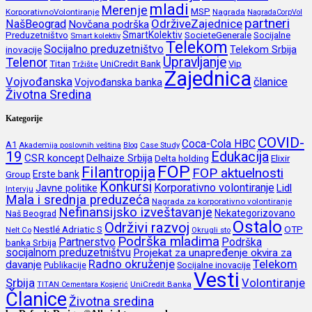
mladi
Merenje
MSP
KorporativnoVolontiranje
Nagrada
NagradaCorpVol
partneri
OdrživeZajednice
NašBeograd
Novčana podrška
SmartKolektiv
SocieteGenerale
Socijalne
Preduzetništvo
Smart kolektiv
Telekom
Socijalno preduzetništvo
inovacije
Telekom Srbija
Upravljanje
Telenor
Titan
UniCredit Bank
Vip
Tržište
Zajednica
Vojvođanska
članice
Vojvođanska banka
Životna Sredina
Kategorije
COVID-
Coca-Cola HBC
A1
Akademija poslovnih veština
Blog
Case Study
19
Edukacija
CSR koncept
Delhaize Srbija
Delta holding
Elixir
FOP
Filantropija
FOP aktuelnosti
Erste bank
Group
Konkursi
Korporativno volontiranje
Javne politike
Lidl
Intervju
Mala i srednja preduzeća
Nagrada za korporativno volontiranje
Nefinansijsko izveštavanje
Nekategorizovano
Naš Beograd
Ostalo
Održivi razvoj
Nestlé Adriatic S
OTP
Nelt Co
Okrugli sto
Podrška mladima
Partnerstvo
Podrška
banka Srbija
socijalnom preduzetništvu
Projekat za unapređenje okvira za
Radno okruženje
Telekom
davanje
Publikacije
Socijalne inovacije
Vesti
Srbija
Volontiranje
UniCredit Banka
TITAN Cementara Kosjerić
Članice
Životna sredina