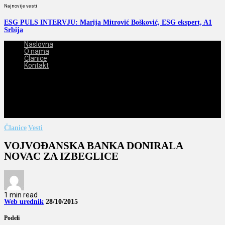
Najnovije vesti
ESG PULS INTERVJU: Marija Mitrović Bošković, ESG ekspert, A1
Srbija
Naslovna
O nama
Članice
Kontakt
2026-08-09
Članice
Vesti
VOJVOĐANSKA BANKA DONIRALA
NOVAC ZA IZBEGLICE
1 min read
Web urednik
28/10/2015
Podeli