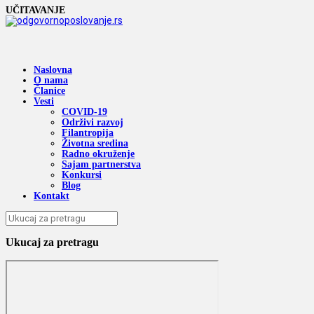
UČITAVANJE
Naslovna
O nama
Članice
Vesti
COVID-19
Održivi razvoj
Filantropija
Životna sredina
Radno okruženje
Sajam partnerstva
Konkursi
Blog
Kontakt
Ukucaj za pretragu