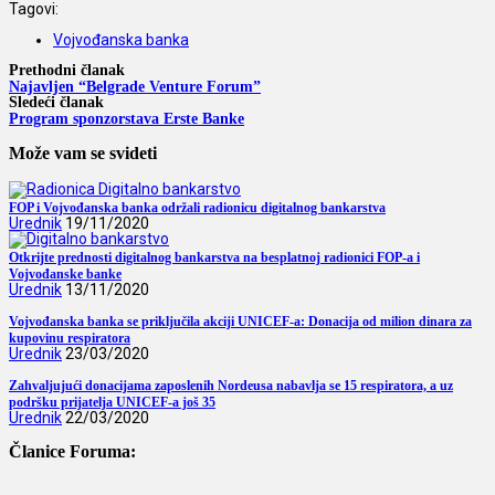
Tagovi:
Vojvođanska banka
Prethodni članak
Najavljen “Belgrade Venture Forum”
Sledeći članak
Program sponzorstava Erste Banke
Može vam se svideti
FOP i Vojvođanska banka održali radionicu digitalnog bankarstva
Urednik
19/11/2020
Otkrijte prednosti digitalnog bankarstva na besplatnoj radionici FOP-a i
Vojvođanske banke
Urednik
13/11/2020
Vojvođanska banka se priključila akciji UNICEF-a: Donacija od milion dinara za
kupovinu respiratora
Urednik
23/03/2020
Zahvaljujući donacijama zaposlenih Nordeusa nabavlja se 15 respiratora, a uz
podršku prijatelja UNICEF-a još 35
Urednik
22/03/2020
Članice Foruma: