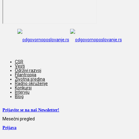
CSR
Vesti
Održivi razvoj
Filantropija
Životna sredina
Radno okruženje
Konkursi
Intervju
Blog
Prijavite se na naš Newsletter!
Mesečni pregled
Prijava