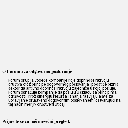
O Forumu za odgovorno poslovanje
Forum okuplja vodeće kompanije koje doprinose razvoju
društva kroz principe odgovornog poslovanja i podstiče biznis
sektor da aktivno doprinosi razvoju zajednice u kojoj posluje.
Forum osnažuje kompanije da posluju u skladu sa principima
održivosti i kroz sinergiju resursa i znanja razvijaju alate za
upravljanje društveno odgovornim poslovanjem, ostvarujući na
taj način merljiv društveni uticaj.
Prijavite se za naš mesečni pregled: