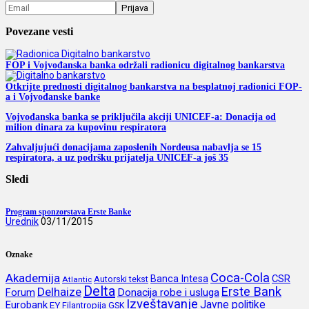
Povezane vesti
FOP i Vojvođanska banka održali radionicu digitalnog bankarstva
Otkrijte prednosti digitalnog bankarstva na besplatnoj radionici FOP-
a i Vojvođanske banke
Vojvođanska banka se priključila akciji UNICEF-a: Donacija od
milion dinara za kupovinu respiratora
Zahvaljujući donacijama zaposlenih Nordeusa nabavlja se 15
respiratora, a uz podršku prijatelja UNICEF-a još 35
Sledi
Program sponzorstava Erste Banke
Urednik
03/11/2015
Oznake
Coca-Cola
Akademija
CSR
Banca Intesa
Autorski tekst
Atlantic
Delta
Erste Bank
Delhaize
Forum
Donacija robe i usluga
Izveštavanje
Javne politike
Eurobank
EY
Filantropija
GSK