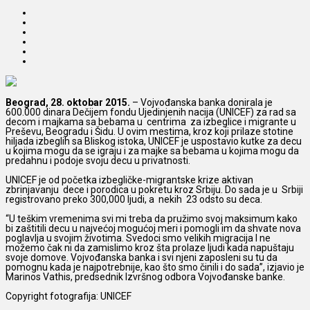
Beograd, 28. oktobar 2015.
– Vojvođanska banka donirala je
600.000 dinara Dečijem fondu Ujedinjenih nacija (UNICEF) za rad sa
decom i majkama sa bebama u centrima za izbeglice i migrante u
Preševu, Beogradu i Šidu.
U ovim mestima, kroz koji prilaze stotine
hiljada izbeglih sa Bliskog istoka, UNICEF je uspostavio kutke za decu
u kojima mogu da se igraju i za majke sa bebama u kojima mogu da
predahnu i podoje svoju decu u privatnosti.
UNICEF je od početka izbegličke-migrantske krize aktivan
zbrinjavanju dece i porodica u pokretu kroz Srbiju. Do sada je u Srbiji
registrovano preko 300,000 ljudi, a nekih 23 odsto su deca.
“U teškim vremenima svi mi treba da pružimo svoj maksimum kako
bi zaštitili decu u najvećoj mogućoj meri i pomogli im da shvate nova
poglavlja u svojim životima. Svedoci smo velikih migracija I ne
možemo čak ni da zamislimo kroz šta prolaze ljudi kada napuštaju
svoje domove. Vojvođanska banka i svi njeni zaposleni su tu da
pomognu kada je najpotrebnije, kao što smo činili i do sada”, izjavio je
Marinos Vathis, predsednik Izvršnog odbora Vojvođanske banke.
Copyright fotografija: UNICEF