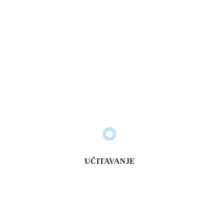
Urednik
03/06/2019
Urednik
29/03/2019
Članice Foruma:
UČITAVANJE