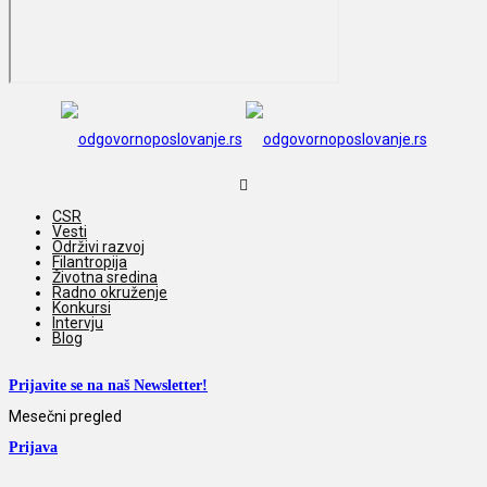
CSR
Vesti
Održivi razvoj
Filantropija
Životna sredina
Radno okruženje
Konkursi
Intervju
Blog
Prijavite se na naš Newsletter!
Mesečni pregled
Prijava