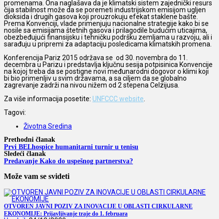
promenama. Ona naglašava da je klimatski sistem zajednički resurs
čija stabilnost može da se poremeti industrijskom emisijom ugljen
dioksida i drugih gasova koji prouzrokuju efekat staklene bašte.
Prema Konvenciji, vlade primenjuju nacionalne strategije kako bi se
nosile sa emisijama štetnih gasova i prilagodile budućim uticajima,
obezbeđujući finansijsku i tehničku podršku zemljama u razvoju, ali i
sarađuju u pripremi za adaptaciju posledicama klimatskih promena.
Konferencija Pariz 2015 održava se od 30. novembra do 11.
decembra u Parizu i predstavlja ključnu sesija potpisinica Konvencije
na kojoj treba da se postigne novi međunarodni dogovor o klimi koji
bi bio primenljiv u svim državama, a sa ciljem da se globalno
zagrevanje zadrži na nivou nižem od 2 stepena Celzijusa.
Za više informacija posetite:
UNFCCC website
.
Tagovi:
Životna Sredina
Prethodni članak
Prvi BELhospice humanitarni turnir u tenisu
Sledeći članak
Predavanje Kako do uspešnog partnerstva?
Može vam se svideti
OTVOREN JAVNI POZIV ZA INOVACIJE U OBLASTI CIRKULARNE
EKONOMIJE: Prijavljivanje traje do 1. februara