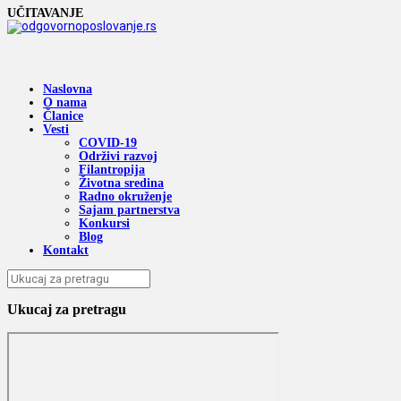
UČITAVANJE
Naslovna
O nama
Članice
Vesti
COVID-19
Održivi razvoj
Filantropija
Životna sredina
Radno okruženje
Sajam partnerstva
Konkursi
Blog
Kontakt
Ukucaj za pretragu