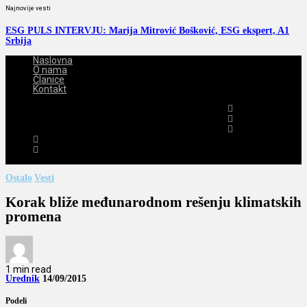
Najnovije vesti
ESG PULS INTERVJU: Marija Mitrović Bošković, ESG ekspert, A1
Srbija
Naslovna
O nama
Članice
Kontakt
2026-08-06
Ostalo
Vesti
Korak bliže međunarodnom rešenju klimatskih
promena
1 min read
Urednik
14/09/2015
Podeli