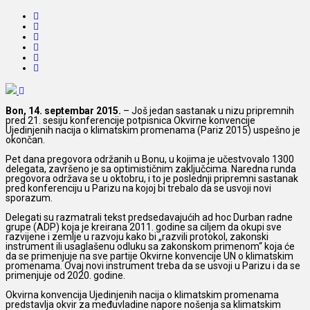
Bon, 14. septembar 2015.
– Još jedan sastanak u nizu pripremnih
pred 21. sesiju konferencije potpisnica Okvirne konvencije
Ujedinjenih nacija o klimatskim promenama (Pariz 2015) uspešno je
okončan.
Pet dana pregovora održanih u Bonu, u kojima je učestvovalo 1300
delegata, završeno je sa optimističnim zaključcima. Naredna runda
pregovora održava se u oktobru, i to je poslednji pripremni sastanak
pred konferenciju u Parizu na kojoj bi trebalo da se usvoji novi
sporazum.
Delegati su razmatrali tekst predsedavajućih ad hoc Durban radne
grupe (ADP) koja je kreirana 2011. godine sa ciljem da okupi sve
razvijene i zemlje u razvoju kako bi „razvili protokol, zakonski
instrument ili usaglašenu odluku sa zakonskom primenom“ koja će
da se primenjuje na sve partije Okvirne konvencije UN o klimatskim
promenama. Ovaj novi instrument treba da se usvoji u Parizu i da se
primenjuje od 2020. godine.
Okvirna konvencija Ujedinjenih nacija o klimatskim promenama
predstavlja okvir za međuvladine napore nošenja sa klimatskim