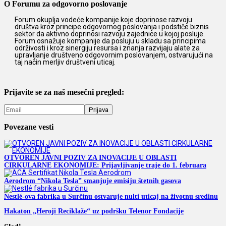
O Forumu za odgovorno poslovanje
Forum okuplja vodeće kompanije koje doprinose razvoju
društva kroz principe odgovornog poslovanja i podstiče biznis
sektor da aktivno doprinosi razvoju zajednice u kojoj posluje.
Forum osnažuje kompanije da posluju u skladu sa principima
održivosti i kroz sinergiju resursa i znanja razvijaju alate za
upravljanje društveno odgovornim poslovanjem, ostvarujući na
taj način merljiv društveni uticaj.
Prijavite se za naš mesečni pregled:
Povezane vesti
OTVOREN JAVNI POZIV ZA INOVACIJE U OBLASTI
CIRKULARNE EKONOMIJE: Prijavljivanje traje do 1. februara
Aerodrom “Nikola Tesla” smanjuje emisiju štetnih gasova
Nestlé-ova fabrika u Surčinu ostvaruje nulti uticaj na životnu sredinu
Hakaton „Heroji Reciklaže“ uz podršku Telenor Fondacije