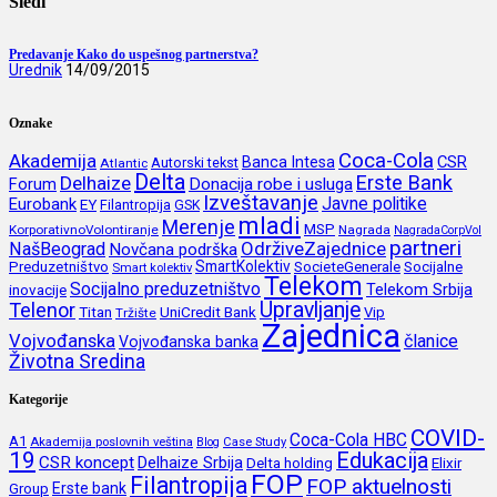
Sledi
Predavanje Kako do uspešnog partnerstva?
Urednik
14/09/2015
Oznake
Coca-Cola
Akademija
CSR
Banca Intesa
Autorski tekst
Atlantic
Delta
Erste Bank
Delhaize
Forum
Donacija robe i usluga
Izveštavanje
Javne politike
Eurobank
EY
Filantropija
GSK
mladi
Merenje
MSP
KorporativnoVolontiranje
Nagrada
NagradaCorpVol
partneri
OdrživeZajednice
NašBeograd
Novčana podrška
SmartKolektiv
SocieteGenerale
Socijalne
Preduzetništvo
Smart kolektiv
Telekom
Socijalno preduzetništvo
inovacije
Telekom Srbija
Upravljanje
Telenor
Titan
UniCredit Bank
Vip
Tržište
Zajednica
Vojvođanska
članice
Vojvođanska banka
Životna Sredina
Kategorije
COVID-
Coca-Cola HBC
A1
Akademija poslovnih veština
Blog
Case Study
19
Edukacija
CSR koncept
Delhaize Srbija
Delta holding
Elixir
FOP
Filantropija
FOP aktuelnosti
Erste bank
Group