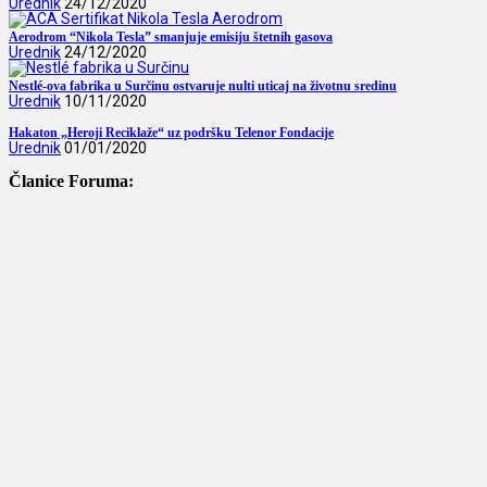
Urednik
24/12/2020
Aerodrom “Nikola Tesla” smanjuje emisiju štetnih gasova
Urednik
24/12/2020
Nestlé-ova fabrika u Surčinu ostvaruje nulti uticaj na životnu sredinu
Urednik
10/11/2020
Hakaton „Heroji Reciklaže“ uz podršku Telenor Fondacije
Urednik
01/01/2020
Članice Foruma: