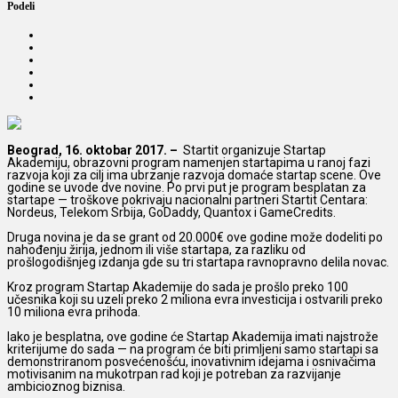
Podeli
Beograd, 16. oktobar 2017. –
Startit organizuje Startap
Akademiju, obrazovni program
namenjen startapima u ranoj fazi
razvoja koji za cilj ima ubrzanje razvoja domaće startap scene. Ove
godine se uvode dve novine. Po prvi put je program besplatan za
startape — troškove pokrivaju nacionalni partneri Startit Centara:
Nordeus, Telekom Srbija, GoDaddy, Quantox i GameCredits.
Druga novina je da se grant od 20.000€ ove godine može dodeliti po
nahođenju žirija, jednom ili više startapa, za razliku od
prošlogodišnjeg izdanja gde su tri startapa ravnopravno delila novac.
Kroz program Startap Akademije do sada je prošlo preko 100
učesnika koji su uzeli preko 2 miliona evra investicija i ostvarili preko
10 miliona evra prihoda.
Iako je besplatna, ove godine će Startap Akademija imati najstrože
kriterijume do sada — na program će biti primljeni samo startapi sa
demonstriranom posvećenošću, inovativnim idejama i osnivačima
motivisanim na mukotrpan rad koji je potreban za razvijanje
ambicioznog biznisa.