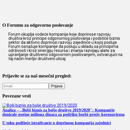
O Forumu za odgovorno poslovanje
Forum okuplja vodeće kompanije koje doprinose razvoju
društva kroz principe odgovornog poslovanja i podstiče biznis
sektor da aktivno doprinosi razvoju zajednice u kojoj posluje.
Forum osnažuje kompanije da posluju u skladu sa principima
održivosti i kroz sinergiju resursa i znanja razvijaju alate za
upravljanje društveno odgovornim poslovanjem, ostvarujući na
taj način merljiv društveni uticaj.
Prijavite se za naš mesečni pregled:
Povezane vesti
Analiza – ,,Bolji biznis za bolje društvo 2019/2020″: Kompanije
donirale stotine miliona dinara za podršku borbi protiv koronavirusa
U toku godišnje istraživanje o doprinosu kompanija zajednici