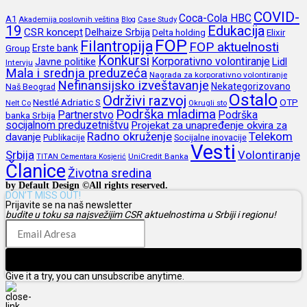
COVID-
Coca-Cola HBC
A1
Akademija poslovnih veština
Blog
Case Study
19
Edukacija
CSR koncept
Delhaize Srbija
Delta holding
Elixir
FOP
Filantropija
FOP aktuelnosti
Erste bank
Group
Konkursi
Korporativno volontiranje
Javne politike
Lidl
Intervju
Mala i srednja preduzeća
Nagrada za korporativno volontiranje
Nefinansijsko izveštavanje
Nekategorizovano
Naš Beograd
Ostalo
Održivi razvoj
Nestlé Adriatic S
OTP
Nelt Co
Okrugli sto
Podrška mladima
Partnerstvo
Podrška
banka Srbija
socijalnom preduzetništvu
Projekat za unapređenje okvira za
Radno okruženje
Telekom
davanje
Publikacije
Socijalne inovacije
Vesti
Srbija
Volontiranje
UniCredit Banka
TITAN Cementara Kosjerić
Članice
Životna sredina
by Default Design ©All rights reserved.
DON’T MISS OUT!
Prijavite se na naš newsletter
budite u toku sa najsvežijim CSR aktuelnostima u Srbiji i regionu!
Prijava
Give it a try, you can unsubscribe anytime.