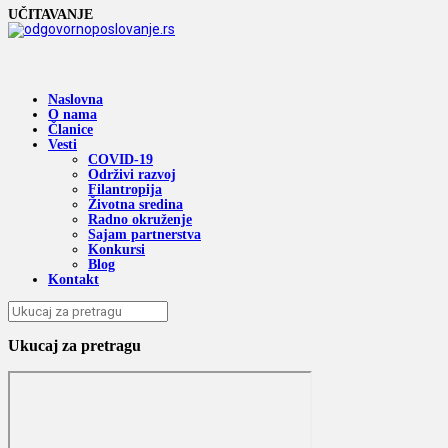
UČITAVANJE
Naslovna
O nama
Članice
Vesti
COVID-19
Održivi razvoj
Filantropija
Životna sredina
Radno okruženje
Sajam partnerstva
Konkursi
Blog
Kontakt
Ukucaj za pretragu