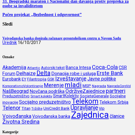
33. Beogradski maraton i Nacionalni dan davanja protiv prepreka za
osobe sa invaliditetom
Počeo projekat „Bezbednost i odgovornost”
Sledi
Vojvođanska banka donirala računare gerontološkom centru u Novom Sadu
Urednik
16/10/2017
Oznake
Coca-Cola
Akademija
CSR
Banca Intesa
Autorski tekst
Atlantic
Delta
Erste Bank
Delhaize
Forum
Donacija robe i usluga
Izveštavanje
Javne politike
Eurobank
EY
Filantropija
GSK
mladi
Merenje
MSP
KorporativnoVolontiranje
Nagrada
NagradaCorpVol
partneri
OdrživeZajednice
NašBeograd
Novčana podrška
SmartKolektiv
SocieteGenerale
Socijalne
Preduzetništvo
Smart kolektiv
Telekom
Socijalno preduzetništvo
inovacije
Telekom Srbija
Upravljanje
Telenor
Titan
UniCredit Bank
Vip
Tržište
Zajednica
Vojvođanska
članice
Vojvođanska banka
Životna Sredina
Kategorije