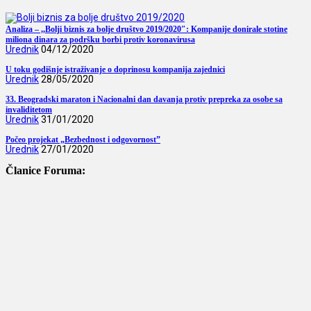
Analiza – ,,Bolji biznis za bolje društvo 2019/2020″: Kompanije donirale stotine
miliona dinara za podršku borbi protiv koronavirusa
Urednik
04/12/2020
U toku godišnje istraživanje o doprinosu kompanija zajednici
Urednik
28/05/2020
33. Beogradski maraton i Nacionalni dan davanja protiv prepreka za osobe sa
invaliditetom
Urednik
31/01/2020
Počeo projekat „Bezbednost i odgovornost”
Urednik
27/01/2020
Članice Foruma: