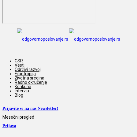
CSR
Vesti
Održivi razvoj
Filantropija
Životna sredina
Radno okruženje
Konkursi
Intervju
Blog
Prijavite se na naš Newsletter!
Mesečni pregled
Prijava