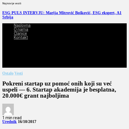
Najnovije vesti
ESG PULS INTERVJU: Marija Mitrović Bošković, ESG ekspert, A1
Srbija
Naslovna
O nama
Članice
Kontakt
2026-08-09
Ostalo
Vesti
Pokreni startap uz pomoć onih koji su već
uspeli — 6. Startap akademija je besplatna,
20.000€ grant najboljima
1 min read
Urednik
16/10/2017