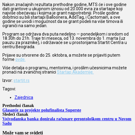
Nakon značajnih rezultata prethodne godine, MTS će i ove godine
dati grantove u ukupnom iznosu od 20.000 evra za startape koji
najviše obećavaju i kojima je grant najpotrebniji. Prošle godine
dobitnici su bili startapi Balloonera, AddTag, i Cactomain, a ove
godine se uvodi i mogućnost da se grant podeli na više timova ili
ograniči na samo jedan.
Program se održava dva puta nedeljno — ponedeljkom i sredom od
18.30h do 21h. Traje tri meseca, od 13. novembra do 1. marta (uz
pauzu za praznike), i održavaće se u prostorijama Startit Centra u
centru Beograda.
Prijave su otvorene do 25. oktobra, a možete se prijaviti putem
forme
ovde.
Više detalja o programu, mentorima, i prošlim učesnicima možete
pronaći na zvaničnoj stranici
Startap Akademije.
Izvor:
startit.rs
Tagovi:
Zajednica
Prethodni članak
Glasanje za projekte polufinalista Superste
Sledeći članak
Vojvođanska banka donirala računare gerontološkom centru u Novom
Sadu
Može vam se svideti