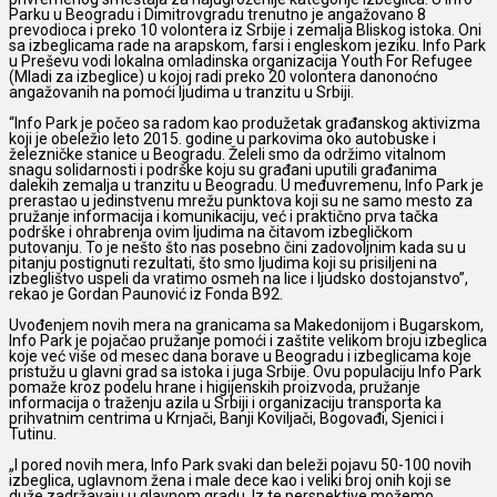
Parku u Beogradu i Dimitrovgradu trenutno je angažovano 8
prevodioca i preko 10 volontera iz Srbije i zemalja Bliskog istoka. Oni
sa izbeglicama rade na arapskom, farsi i engleskom jeziku. Info Park
u Preševu vodi lokalna omladinska organizacija Youth For Refugee
(Mladi za izbeglice) u kojoj radi preko 20 volontera danonoćno
angažovanih na pomoći ljudima u tranzitu u Srbiji.
“Info Park je počeo sa radom kao produžetak građanskog aktivizma
koji je obeležio leto 2015. godine u parkovima oko autobuske i
železničke stanice u Beogradu. Želeli smo da održimo vitalnom
snagu solidarnosti i podrške koju su građani uputili građanima
dalekih zemalja u tranzitu u Beogradu. U međuvremenu, Info Park je
prerastao u jedinstvenu mrežu punktova koji su ne samo mesto za
pružanje informacija i komunikaciju, već i praktično prva tačka
podrške i ohrabrenja ovim ljudima na čitavom izbegličkom
putovanju. To je nešto što nas posebno čini zadovoljnim kada su u
pitanju postignuti rezultati, što smo ljudima koji su prisiljeni na
izbeglištvo uspeli da vratimo osmeh na lice i ljudsko dostojanstvo”,
rekao je Gordan Paunović iz Fonda B92.
Uvođenjem novih mera na granicama sa Makedonijom i Bugarskom,
Info Park je pojačao pružanje pomoći i zaštite velikom broju izbeglica
koje već više od mesec dana borave u Beogradu i izbeglicama koje
pristužu u glavni grad sa istoka i juga Srbije. Ovu populaciju Info Park
pomaže kroz podelu hrane i higijenskih proizvoda, pružanje
informacija o traženju azila u Srbiji i organizaciju transporta ka
prihvatnim centrima u Krnjači, Banji Koviljači, Bogovađi, Sjenici i
Tutinu.
„I pored novih mera, Info Park svaki dan beleži pojavu 50-100 novih
izbeglica, uglavnom žena i male dece kao i veliki broj onih koji se
duže zadržavaju u glavnom gradu. Iz te perspektive možemo