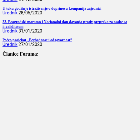
U toku godišnje istraživanje o doprinosu kompanija zajednici
Urednik
28/05/2020
33. Beogradski maraton i Nacionalni dan davanja protiv prepreka za osobe sa
invaliditetom
Urednik
31/01/2020
Počeo projekat „Bezbednost i odgovornost”
Urednik
27/01/2020
Članice Foruma: