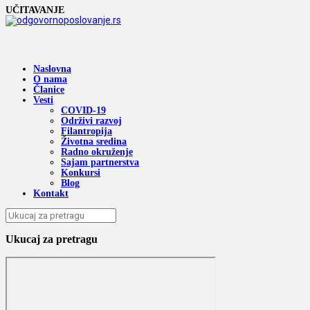
UČITAVANJE
Naslovna
O nama
Članice
Vesti
COVID-19
Održivi razvoj
Filantropija
Životna sredina
Radno okruženje
Sajam partnerstva
Konkursi
Blog
Kontakt
Ukucaj za pretragu