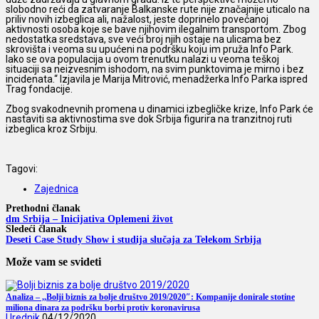
slobodno reći da zatvaranje Balkanske rute nije značajnije uticalo na
priliv novih izbeglica ali, nažalost, jeste doprinelo povećanoj
aktivnosti osoba koje se bave njihovim ilegalnim transportom. Zbog
nedostatka sredstava, sve veći broj njih ostaje na ulicama bez
skrovišta i veoma su upućeni na podršku koju im pruža Info Park.
Iako se ova populacija u ovom trenutku nalazi u veoma teškoj
situaciji sa neizvesnim ishodom, na svim punktovima je mirno i bez
incidenata.“ Izjavila je Marija Mitrović, menadžerka Info Parka ispred
Trag fondacije.
Zbog svakodnevnih promena u dinamici izbegličke krize, Info Park će
nastaviti sa aktivnostima sve dok Srbija figurira na tranzitnoj ruti
izbeglica kroz Srbiju.
Tagovi:
Zajednica
Prethodni članak
dm Srbija – Inicijativa Oplemeni život
Sledeći članak
Deseti Case Study Show i studija slučaja za Telekom Srbija
Može vam se svideti
Analiza – ,,Bolji biznis za bolje društvo 2019/2020″: Kompanije donirale stotine
miliona dinara za podršku borbi protiv koronavirusa
Urednik
04/12/2020