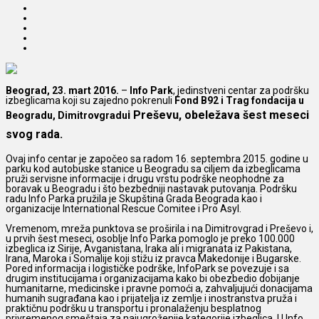
Beograd, 23. mart 2016.
–
Info Park
, jedinstveni centar za podršku
izbeglicama koji su zajedno pokrenuli
Fond B92 i Trag fondacija u
i Preševu, obeležava šest meseci
Beogradu, Dimitrovgradu
svog rada.
Ovaj info centar je započeo sa radom 16. septembra 2015. godine u
parku kod autobuske stanice u Beogradu sa ciljem da izbeglicama
pruži servisne informacije i drugu vrstu podrške neophodne za
boravak u Beogradu i što bezbedniji nastavak putovanja. Podršku
radu Info Parka pružila je Skupština Grada Beograda kao i
organizacije International Rescue Comitee i Pro Asyl.
Vremenom, mreža punktova se proširila i na Dimitrovgrad i Preševo i,
u prvih šest meseci, osoblje Info Parka pomoglo je preko 100.000
izbeglica iz Sirije, Avganistana, Iraka ali i migranata iz Pakistana,
Irana, Maroka i Somalije koji stižu iz pravca Makedonije i Bugarske.
Pored informacija i logističke podrške, InfoPark se povezuje i sa
drugim institucijama i organizacijama kako bi obezbedio dobijanje
humanitarne, medicinske i pravne pomoći a, zahvaljujući donacijama
humanih sugrađana kao i prijatelja iz zemlje i inostranstva pruža i
praktičnu podršku u transportu i pronalaženju besplatnog
privremenog smeštaja za najugroženije kategorije izbeglica. U Info