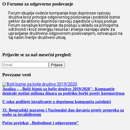
O Forumu za odgovorno poslovanje
Forum okuplja vodeće kompanije koje doprinose razvoju
društva kroz principe odgovornog poslovanja i podstiče biznis
sektor da aktivno doprinosi razvoju zajednice u kojoj posluje.
Forum osnažuje kompanije da posluju u skladu sa principima
održivosti i kroz sinergiju resursa i znanja razvijaju alate za
upravljanje društveno odgovornim poslovanjem, ostvarujući na
taj način merljiv društveni uticaj.
Prijavite se za naš mesečni pregled:
Povezane vesti
Analiza – ,,Bolji biznis za bolje društvo 2019/2020″: Kompanije
donirale stotine miliona dinara za podršku borbi protiv koronavirusa
U toku godišnje istraživanje o doprinosu kompanija zajednici
33. Beogradski maraton i Nacionalni dan davanja protiv prepreka za
osobe sa invaliditetom
Počeo projekat „Bezbednost i odgovornost”