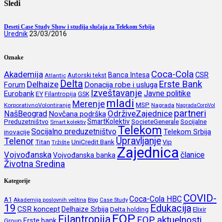
Sledi
Deseti Case Study Show i studija slučaja za Telekom Srbija
Urednik
23/03/2016
Oznake
Coca-Cola
Akademija
CSR
Banca Intesa
Autorski tekst
Atlantic
Delta
Erste Bank
Delhaize
Forum
Donacija robe i usluga
Izveštavanje
Javne politike
Eurobank
EY
Filantropija
GSK
mladi
Merenje
MSP
KorporativnoVolontiranje
Nagrada
NagradaCorpVol
partneri
OdrživeZajednice
NašBeograd
Novčana podrška
SmartKolektiv
SocieteGenerale
Socijalne
Preduzetništvo
Smart kolektiv
Telekom
Socijalno preduzetništvo
inovacije
Telekom Srbija
Upravljanje
Telenor
Titan
UniCredit Bank
Vip
Tržište
Zajednica
Vojvođanska
članice
Vojvođanska banka
Životna Sredina
Kategorije
COVID-
Coca-Cola HBC
A1
Akademija poslovnih veština
Blog
Case Study
19
Edukacija
CSR koncept
Delhaize Srbija
Delta holding
Elixir
FOP
Filantropija
FOP aktuelnosti
Erste bank
Group