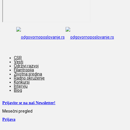
CSR
Vesti
Održivi razvoj
Filantropija
Životna sredina
Radno okruženje
Konkursi
Intervju
Blog
Prijavite se na naš Newsletter!
Mesečni pregled
Prijava