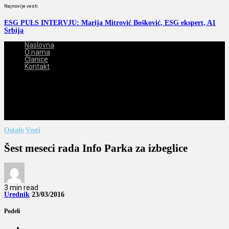
Najnovije vesti
ESG PULS INTERVJU: Marija Mitrović Bošković, ESG ekspert, A1
Srbija
Naslovna
O nama
Članice
Kontakt
2026-08-06
Ostalo
Vesti
Šest meseci rada Info Parka za izbeglice
3 min read
Urednik
23/03/2016
Podeli