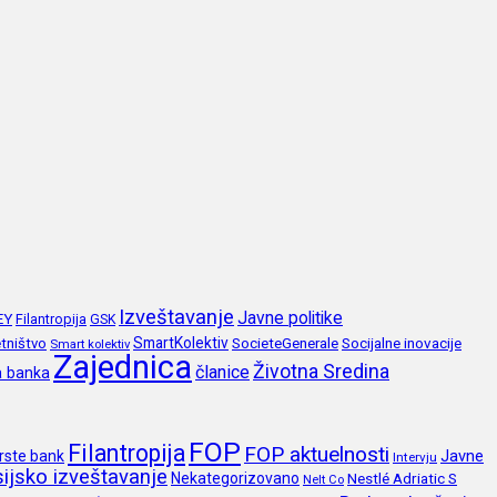
Izveštavanje
Javne politike
EY
Filantropija
GSK
SmartKolektiv
SocieteGenerale
Socijalne inovacije
tništvo
Smart kolektiv
Zajednica
Životna Sredina
članice
a banka
FOP
Filantropija
FOP aktuelnosti
Javne
rste bank
Intervju
ijsko izveštavanje
Nekategorizovano
Nestlé Adriatic S
Nelt Co