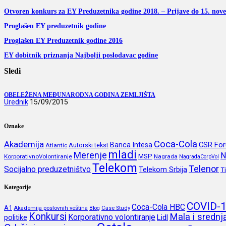
Otvoren konkurs za EY Preduzetnika godine 2018. – Prijave do 15. no
Proglašen EY preduzetnik godine
Proglašen EY Preduzetnik godine 2016
EY dobitnik priznanja Najbolji poslodavac godine
Sledi
OBELEŽENA MEĐUNARODNA GODINA ZEMLJIŠTA
Urednik
15/09/2015
Oznake
Coca-Cola
Akademija
CSR Fo
Banca Intesa
Autorski tekst
Atlantic
mladi
Merenje
N
MSP
KorporativnoVolontiranje
Nagrada
NagradaCorpVol
Telekom
Telenor
Socijalno preduzetništvo
Telekom Srbija
T
Kategorije
COVID-
Coca-Cola HBC
A1
Akademija poslovnih veština
Blog
Case Study
Konkursi
Mala i sredn
Korporativno volontiranje
politike
Lidl