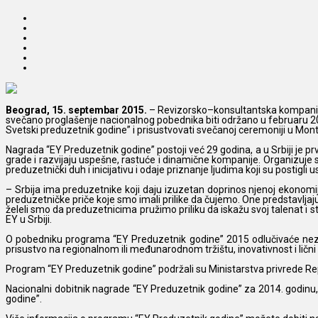
Beograd, 15. septembar 2015.
– Revizorsko–konsultantska kompanija 
svečano proglašenje nacionalnog pobednika biti održano u februaru 201
Svetski preduzetnik godine” i prisustvovati svečanoj ceremoniji u Mont
Nagrada “EY Preduzetnik godine” postoji već 29 godina, a u Srbiji je p
grade i razvijaju uspešne, rastuće i dinamične kompanije. Organizuje 
preduzetnički duh i inicijativu i odaje priznanje ljudima koji su postigl
– Srbija ima preduzetnike koji daju izuzetan doprinos njenoj ekonomij
preduzetničke priče koje smo imali prilike da čujemo. One predstavljaj
želeli smo da preduzetnicima pružimo priliku da iskažu svoj talenat i 
EY u Srbiji.
O pobedniku programa “EY Preduzetnik godine” 2015 odlučivaće nezavis
prisustvo na regionalnom ili međunarodnom tržištu, inovativnost i lični 
Program “EY Preduzetnik godine” podržali su Ministarstva privrede Republ
Nacionalni dobitnik nagrade “EY Preduzetnik godine” za 2014. godinu,
godine”.