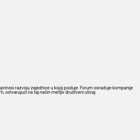
prinosi razvoju zajednice u kojoj posluje. Forum osnažuje kompanije
 ostvarujući na taj način merljiv društveni uticaj.