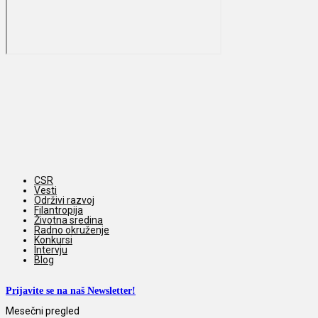
CSR
Vesti
Održivi razvoj
Filantropija
Životna sredina
Radno okruženje
Konkursi
Intervju
Blog
Prijavite se na naš Newsletter!
Mesečni pregled