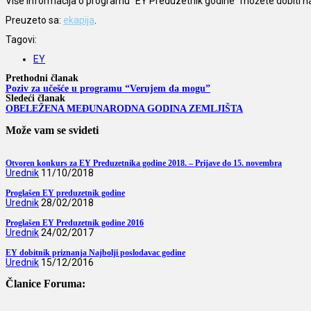
Više informacija o programu “EY Preduzetnik godine” možete dobiti 
Preuzeto sa:
ekapija
.
Tagovi:
EY
Prethodni članak
Poziv za učešće u programu “Verujem da mogu”
Sledeći članak
OBELEŽENA MEĐUNARODNA GODINA ZEMLJIŠTA
Može vam se svideti
Otvoren konkurs za EY Preduzetnika godine 2018. – Prijave do 15. novembra
Urednik
11/10/2018
Proglašen EY preduzetnik godine
Urednik
28/02/2018
Proglašen EY Preduzetnik godine 2016
Urednik
24/02/2017
EY dobitnik priznanja Najbolji poslodavac godine
Urednik
15/12/2016
Članice Foruma: