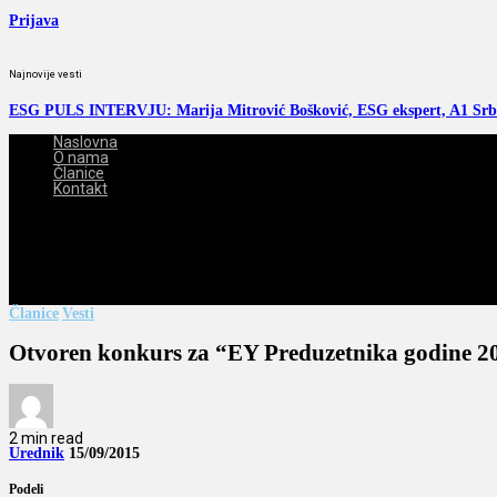
Prijava
Najnovije vesti
ESG PULS INTERVJU: Marija Mitrović Bošković, ESG ekspert, A1 Srb
Naslovna
O nama
Članice
Kontakt
2026-08-06
Članice
Vesti
Otvoren konkurs za “EY Preduzetnika godine 2
2 min read
Urednik
15/09/2015
Podeli