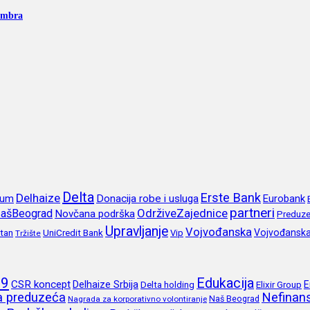
vembra
Delta
Erste Bank
Delhaize
rum
Donacija robe i usluga
Eurobank
partneri
OdrživeZajednice
ašBeograd
Novčana podrška
Preduze
Upravljanje
Vojvođanska
itan
UniCredit Bank
Vojvođansk
Vip
Tržište
19
Edukacija
CSR koncept
Delhaize Srbija
E
Delta holding
Elixir Group
ja preduzeća
Nefinans
Naš Beograd
Nagrada za korporativno volontiranje