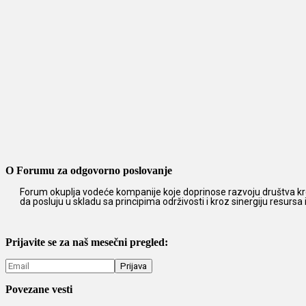
O Forumu za odgovorno poslovanje
Forum okuplja vodeće kompanije koje doprinose razvoju društva kro
da posluju u skladu sa principima održivosti i kroz sinergiju resursa
Prijavite se za naš mesečni pregled:
Povezane vesti