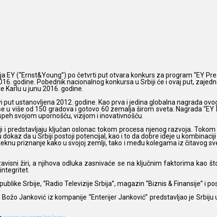
EY (“Ernst&Young”) po četvrti put otvara konkurs za program “EY Predu
6. godine. Pobednik nacionalnog konkursa u Srbiji će i ovaj put, zajedn
e Karlu u junu 2016. godine.
rvi put ustanovljena 2012. godine. Kao prva i jedina globalna nagrada ovo
se u više od 150 gradova i gotovo 60 zemalja širom sveta. Nagrada “EY Pr
i uspeh svojom upornošću, vizijom i inovativnošću.
i i predstavljaju ključan oslonac tokom procesa njenog razvoja. Tokom č
u dokaz da u Srbiji postoji potencijal, kao i to da dobre ideje u kombin
steknu priznanje kako u svojoj zemlji, tako i među kolegama iz čitavog sv
ni žiri, a njihova odluka zasnivaće se na ključnim faktorima kao što s
integritet.
ike Srbije, “Radio Televizije Srbija”, magazin “Biznis & Finansije” i pos
 Božo Janković iz kompanije “Enterijer Janković” predstavljao je Srbi