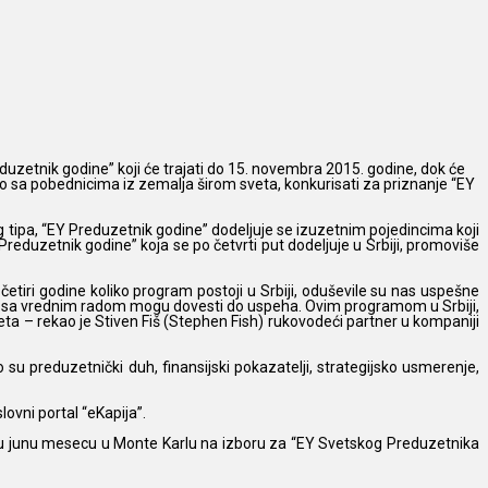
zetnik godine” koji će trajati do 15. novembra 2015. godine
, dok će
o sa pobednicima iz zemalja širom sveta, konkurisati za priznanje “EY
g tipa, “EY Preduzetnik godine” dodeljuje se izuzetnim pojedincima koji
eduzetnik godine” koja se po četvrti put dodeljuje u Srbiji, promoviše
etiri godine koliko program postoji u Srbiji, oduševile su nas uspešne
aciji sa vrednim radom mogu dovesti do uspeha. Ovim programom u Srbiji,
eta – rekao je Stiven Fiš (Stephen Fish) rukovodeći partner u kompaniji
u preduzetnički duh, finansijski pokazatelji, strategijsko usmerenje,
lovni portal “eKapija”.
ju u junu mesecu u Monte Karlu na izboru za “EY Svetskog Preduzetnika