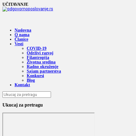
UČITAVANJE
Naslovna
O nama
Članice
Vesti
COVID-19
Održivi razvoj
Filantropija
Životna sredina
Radno okruženje
Sajam partnerstva
Konkursi
Blog
Kontakt
Ukucaj za pretragu