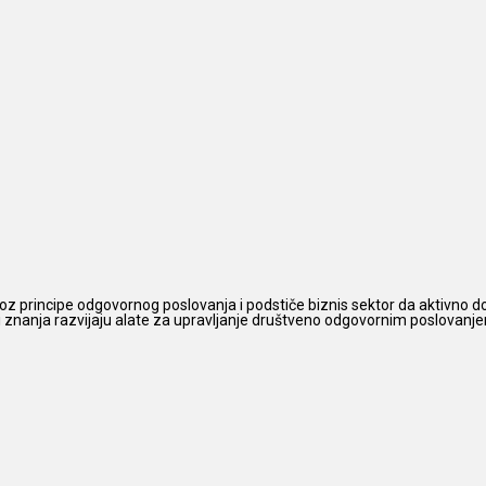
z principe odgovornog poslovanja i podstiče biznis sektor da aktivno do
 i znanja razvijaju alate za upravljanje društveno odgovornim poslovanjem,