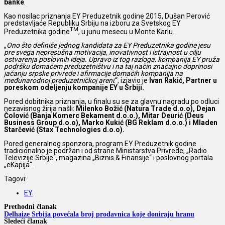
banke
.
Kao nosilac priznanja EY Preduzetnik godine 2015, Dušan Perović
predstavljaće Republiku Srbiju na izboru za Svetskog EY
TM
Preduzetnika godine
, u junu mesecu u Monte Karlu.
„
Ono što definiše jednog kandidata za EY Preduzetnika godine jesu
pre svega nepresušna motivacija, inovativnost i istrajnost u cilju
ostvarenja poslovnih ideja. Upravo iz tog razloga, kompanija EY pruža
podršku domaćem preduzetništvu i na taj način značajno doprinosi
jačanju srpske privrede i afirmacije domaćih kompanija na
međunarodnoj preduzetničkoj areni
.“, izjavio je
Ivan Rakić, Partner u
poreskom odeljenju kompanije EY u Srbiji.
Pored dobitnika priznanja, u finalu su se za glavnu nagradu po odluci
nezavisnog žirija našli:
Milenko Božić (Natura Trade d.o.o), Dejan
Čolović (Banja Komerc Bekament d.o.o.), Mitar Deurić (Deus
Business Group d.o.o), Marko Kukić (BG Reklam d.o.o.) i Mladen
Starčević (Stax Technologies d.o.o).
Pored generalnog sponzora, program EY Preduzetnik godine
tradicionalno je podržan i od strane Ministarstva Privrede, „Radio
Televizije Srbije“, magazina „Biznis & Finansije“ i poslovnog portala
„eKapija“.
Tagovi:
EY
Prethodni članak
Delhaize Srbija povećala broj prodavnica koje doniraju hranu
Sledeći članak