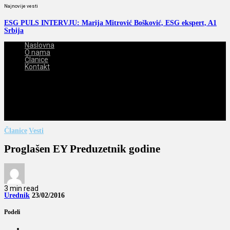
Najnovije vesti
ESG PULS INTERVJU: Marija Mitrović Bošković, ESG ekspert, A1
Srbija
Naslovna
O nama
Članice
Kontakt
2026-08-07
Članice
Vesti
Proglašen EY Preduzetnik godine
3 min read
Urednik
23/02/2016
Podeli