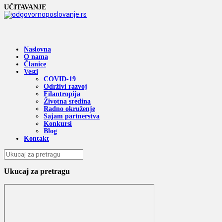
UČITAVANJE
Naslovna
O nama
Članice
Vesti
COVID-19
Održivi razvoj
Filantropija
Životna sredina
Radno okruženje
Sajam partnerstva
Konkursi
Blog
Kontakt
Ukucaj za pretragu