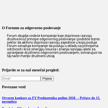
O Forumu za odgovorno poslovanje
Forum okuplja vodeće kompanije koje doprinose razvoju
društva kroz principe odgovornog poslovanja i podstiče biznis
sektor da aktivno doprinosi razvoju zajednice u kojoj posluje.
Forum osnažuje kompanije da posluju u skladu sa principima
održivosti i kroz sinergiju resursa i znanja razvijaju alate za
upravljanje društveno odgovornim poslovanjem, ostvarujući na
taj način merljiv društveni uticaj.
Prijavite se za naš mesečni pregled:
Povezane vesti
Otvoren konkurs za EY Preduzetnika godine 2018. – Prijave do 15.
novembra