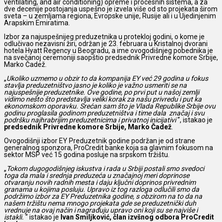
ventilating, and air conditioning) opreme i procesnih sistema, a za
dve decenije postojanja uspešno je izvela više od sto projekata širom
sveta – u zemljama regiona, Evropske unije, Rusije ali i u Ujedinjenim
Arapskim Emiratima.
Izbor za najuspešnijeg preduzetnika u protekloj godini, o kome je
odlučivao nezavisni žiri, održan je 23. februara u Kristalnoj dvorani
hotela Hyatt Regency u Beogradu, a ime ovogodišnjeg pobednika je
na svečanoj ceremoniji saopštio predsednik Privredne komore Srbije,
Marko Čadež.
„
Ukoliko uzmemo u obzir to da kompanija EY već 29 godina u fokus
stavlja preduzetništvo jasno je koliko je važno usmeriti se na
najuspešnije preduzetnike. Ove godine, po prvi put u našoj zemlji
vidimo nešto što predstavlja veliki korak za našu privredu i put ka
ekonomskom oporavku. Srećan sam što je Vlada Republike Srbije ovu
godinu proglasila godinom preduzetništva i time dala značaj i svu
podršku najhrabrijim preduzetnicima i privatnoj inicijativi
“, istakao je
predsednik Privredne komore Srbije, Marko Čadež
.
Ovogodišnji izbor EY Preduzetnik godine podržan je od strane
generalnog sponzora, ProCredit banke koja sa glavnim fokusom na
sektor MSP već 15 godina posluje na srpskom tržištu.
„
Tokom dugogodišnjeg iskustva i rada u Srbiji postali smo svedoci
toga da mala i srednja preduzeća u značajnoj meri doprinose
otvaranju novih radnih mesta i daju ključni doprinos privrednim
granama u kojima posluju. Upravo iz tog razloga odlučili smo da
podržimo izbor za EY Preduzetnika godine, s obzirom na to da na
našem tržištu nema mnogo projekata gde se preduzetnički duh
vrednuje na ovaj način i nagrađuju upravo oni koji su se najviše i
istakli.
“ istakao je
Ivan Smiljković, član izvšnog odbora ProCredit