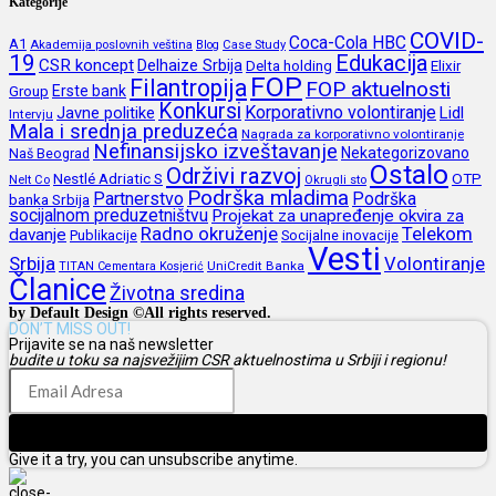
Kategorije
COVID-
Coca-Cola HBC
A1
Akademija poslovnih veština
Blog
Case Study
19
Edukacija
CSR koncept
Delhaize Srbija
Delta holding
Elixir
FOP
Filantropija
FOP aktuelnosti
Erste bank
Group
Konkursi
Korporativno volontiranje
Javne politike
Lidl
Intervju
Mala i srednja preduzeća
Nagrada za korporativno volontiranje
Nefinansijsko izveštavanje
Nekategorizovano
Naš Beograd
Ostalo
Održivi razvoj
Nestlé Adriatic S
OTP
Nelt Co
Okrugli sto
Podrška mladima
Partnerstvo
Podrška
banka Srbija
socijalnom preduzetništvu
Projekat za unapređenje okvira za
Radno okruženje
Telekom
davanje
Publikacije
Socijalne inovacije
Vesti
Srbija
Volontiranje
UniCredit Banka
TITAN Cementara Kosjerić
Članice
Životna sredina
by Default Design ©All rights reserved.
DON’T MISS OUT!
Prijavite se na naš newsletter
budite u toku sa najsvežijim CSR aktuelnostima u Srbiji i regionu!
Prijava
Give it a try, you can unsubscribe anytime.