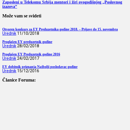
Zaposleni u Telekomu Srbija mentori i žiri ovogodišnjeg „Poslovnog
izazova“
Može vam se svideti
Otvoren konkurs za EY Preduzetnika godine 2018. – Prijave do 15. novembra
Urednik
11/10/2018
Proglašen EY preduzetnik godine
Urednik
28/02/2018
Proglašen EY Preduzetnik godine 2016
Urednik
24/02/2017
EY dobitnik priznanja Najbolji poslodavac godine
Urednik
15/12/2016
Članice Foruma: