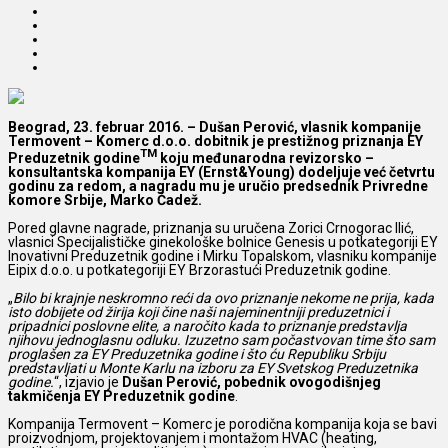
Beograd, 23. februar 2016. – Dušan Perović, vlasnik kompanije
Termovent – Komerc d.o.o. dobitnik je prestižnog priznanja EY
TM
Preduzetnik godine
koju međunarodna revizorsko –
konsultantska kompanija EY
(Ernst&Young) dodeljuje već četvrtu
godinu za redom, a nagradu mu je uručio predsednik Privredne
komore Srbije, Marko Čadež.
Pored glavne nagrade, priznanja su uručena Zorici Crnogorac Ilić,
vlasnici Specijalističke ginekološke bolnice Genesis u potkategoriji EY
Inovativni Preduzetnik godine i Mirku Topalskom, vlasniku kompanije
Eipix d.o.o. u potkategoriji EY Brzorastući Preduzetnik godine.
„
Bilo bi krajnje neskromno reći da ovo priznanje nekome ne prija, kada
isto dobijete od žirija koji čine naši najeminentniji preduzetnici i
pripadnici poslovne elite, a naročito kada to priznanje predstavlja
njihovu jednoglasnu odluku. Izuzetno sam počastvovan time što sam
proglašen za EY Preduzetnika godine i što ću Republiku Srbiju
predstavljati u Monte Karlu na izboru za EY Svetskog Preduzetnika
godine.
“, izjavio je
Dušan Perović, pobednik ovogodišnjeg
takmičenja EY Preduzetnik godine
.
Kompanija Termovent – Komerc je porodična kompanija koja se bavi
proizvodnjom, projektovanjem i montažom HVAC (heating,