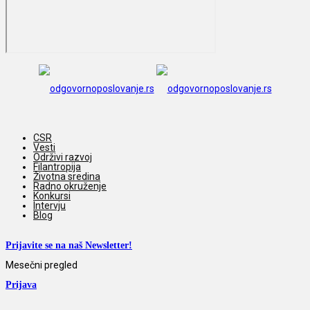
CSR
Vesti
Održivi razvoj
Filantropija
Životna sredina
Radno okruženje
Konkursi
Intervju
Blog
Prijavite se na naš Newsletter!
Mesečni pregled
Prijava