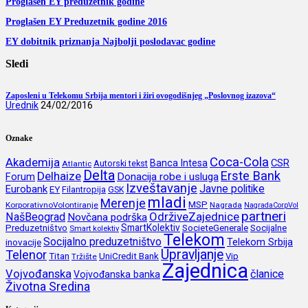
Proglašen EY preduzetnik godine
Proglašen EY Preduzetnik godine 2016
EY dobitnik priznanja Najbolji poslodavac godine
Sledi
Zaposleni u Telekomu Srbija mentori i žiri ovogodišnjeg „Poslovnog izazova“
Urednik
24/02/2016
Oznake
Coca-Cola
Akademija
CSR
Banca Intesa
Autorski tekst
Atlantic
Delta
Erste Bank
Delhaize
Forum
Donacija robe i usluga
Izveštavanje
Javne politike
Eurobank
EY
Filantropija
GSK
mladi
Merenje
MSP
KorporativnoVolontiranje
Nagrada
NagradaCorpVol
partneri
OdrživeZajednice
NašBeograd
Novčana podrška
SmartKolektiv
SocieteGenerale
Socijalne
Preduzetništvo
Smart kolektiv
Telekom
Socijalno preduzetništvo
inovacije
Telekom Srbija
Upravljanje
Telenor
Titan
UniCredit Bank
Vip
Tržište
Zajednica
Vojvođanska
članice
Vojvođanska banka
Životna Sredina