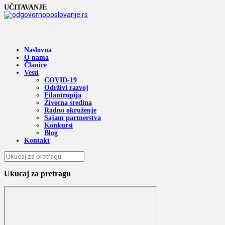
UČITAVANJE
Naslovna
O nama
Članice
Vesti
COVID-19
Održivi razvoj
Filantropija
Životna sredina
Radno okruženje
Sajam partnerstva
Konkursi
Blog
Kontakt
Ukucaj za pretragu