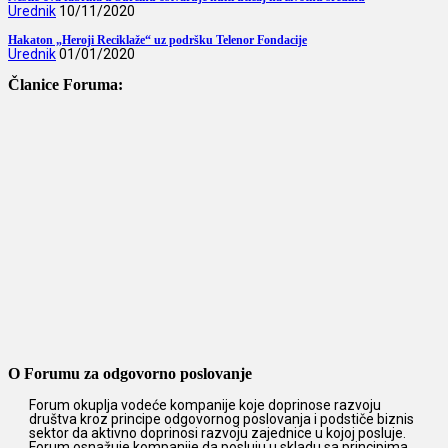
Urednik
10/11/2020
Hakaton „Heroji Reciklaže“ uz podršku Telenor Fondacije
Urednik
01/01/2020
Članice Foruma:
O Forumu za odgovorno poslovanje
Forum okuplja vodeće kompanije koje doprinose razvoju
društva kroz principe odgovornog poslovanja i podstiče biznis
sektor da aktivno doprinosi razvoju zajednice u kojoj posluje.
Forum osnažuje kompanije da posluju u skladu sa principima