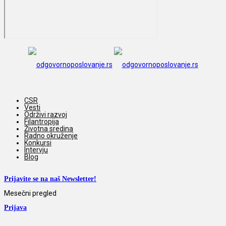
CSR
Vesti
Održivi razvoj
Filantropija
Životna sredina
Radno okruženje
Konkursi
Intervju
Blog
Prijavite se na naš Newsletter!
Mesečni pregled
Prijava