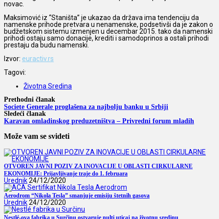
novac.
Maksimović iz “Staništa” je ukazao da država ima tendenciju da
namenske prihode pretvara u nenamenske, podsetivši da je zakon o
budžetskom sistemu izmenjen u decembar 2015. tako da namenski
prihodi ostaju samo donacije, krediti i samodoprinos a ostali prihodi
prestaju da budu namenski.
Izvor:
euractiv.rs
Tagovi:
Životna Sredina
Prethodni članak
Societe Generale proglašena za najbolju banku u Srbiji
Sledeći članak
Karavan omladinskog preduzetništva – Privredni forum mladih
Može vam se svideti
OTVOREN JAVNI POZIV ZA INOVACIJE U OBLASTI CIRKULARNE
EKONOMIJE: Prijavljivanje traje do 1. februara
Urednik
24/12/2020
Aerodrom “Nikola Tesla” smanjuje emisiju štetnih gasova
Urednik
24/12/2020
Nestlé-ova fabrika u Surčinu ostvaruje nulti uticaj na životnu sredinu