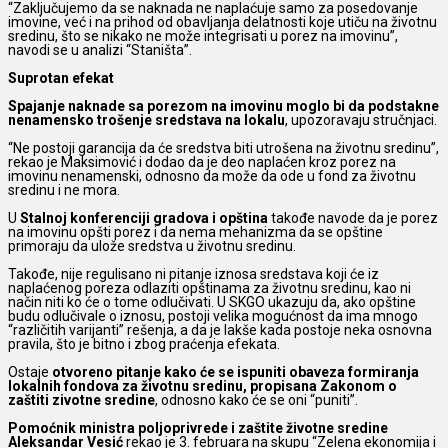
“Zaključujemo da se naknada ne naplaćuje samo za posedovanje
imovine, već i na prihod od obavljanja delatnosti koje utiču na životnu
sredinu, što se nikako ne može integrisati u porez na imovinu”,
navodi se u analizi “Staništa”.
Suprotan efekat
Spajanje naknade sa porezom na imovinu moglo bi da podstakne
nenamensko trošenje sredstava na lokalu
, upozoravaju stručnjaci.
“Ne postoji garancija da će sredstva biti utrošena na životnu sredinu”,
rekao je Maksimović i dodao da je deo naplaćen kroz porez na
imovinu nenamenski, odnosno da može da ode u fond za životnu
sredinu i ne mora.
U
Stalnoj konferenciji gradova i opština
takođe navode da je porez
na imovinu opšti porez i da nema mehanizma da se opštine
primoraju da ulože sredstva u životnu sredinu.
Takođe, nije regulisano ni pitanje iznosa sredstava koji će iz
naplaćenog poreza odlaziti opštinama za životnu sredinu, kao ni
način niti ko će o tome odlučivati. U SKGO ukazuju da, ako opštine
budu odlučivale o iznosu, postoji velika mogućnost da ima mnogo
“različitih varijanti” rešenja, a da je lakše kada postoje neka osnovna
pravila, što je bitno i zbog praćenja efekata.
Ostaje
otvoreno pitanje kako će se ispuniti obaveza formiranja
lokalnih fondova za životnu sredinu, propisana Zakonom o
zaštiti zivotne sredine
, odnosno kako će se oni “puniti”.
Pomoćnik ministra poljoprivrede i zaštite životne sredine
Aleksandar Vesić
rekao je 3. februara na skupu “Zelena ekonomija i