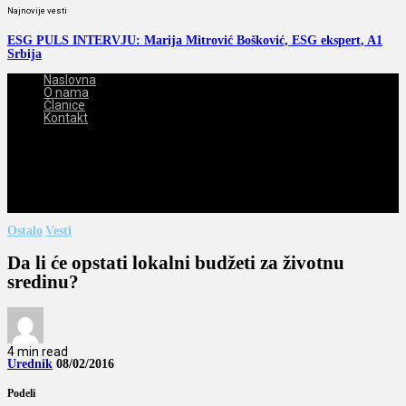
Najnovije vesti
ESG PULS INTERVJU: Marija Mitrović Bošković, ESG ekspert, A1
Srbija
Naslovna
O nama
Članice
Kontakt
2026-08-07
Ostalo
Vesti
Da li će opstati lokalni budžeti za životnu
sredinu?
4 min read
Urednik
08/02/2016
Podeli