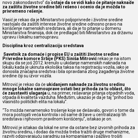
novo zakonodavstvo” da
ostaje da se vidi kako će pitanje naknade
za zaštitu životne sredine biti rešeno i ocenio da je možda to
privremeno rešenje.
Vasić je rekao da je Ministarstvo poljoprivrede i životne sredine
nastojalo da zaštiti interese životne sredine odnosno pravo na
korišćenje namenskih sredstava, ali da je to pitanje u domenu
Ministarstva finansija, dok će predlagač biti Ministarstvo za državnu
upravu i lokalnu samoupravu.
Disciplina kroz centralizaciju sredstava
Savetnik za domaće i propise EU u zaštiti životne sredine
Privredne komore Srbije (PKS) Siniša Mitrović
rekao je na istom
skupu da se još 2012. krenulo u ukidanje namenskih naknada na
lokalu kada je ukinuta ekološka taksa na registraciju vozila, iako je
donosila značajna sredstva i bila opravdana zbog zagađenja životne
sredine čiji su izvor vozila.
Mitrović je rekao da će
ukidanjem naknade za životnu sredinu
mnoge lokalne samouprave ostati bez prihoda za tu oblast, što
će zaustaviti ulaganja
u, na primer, rešavanje pitanja otpadnih voda,
otpada ili kvaliteta vazduha. Međutim, ukazao je da je taj “prihod bio
vlasništo političkih elita na lokalu”.
“To možda nenamensko trošenje koje se dešavalo, govori o tome da
mora postojati veća kontrola i od same države u centralizaciji tih
sredstava i njihovom pravilnom korišćenju”, istakao je on.
Mitrović je istakao da lokal ne sme da ostane bez izvornih prihoda za
životnu sredinu, i dodao da možda treba tražiti druge mehanizme,
razviti odgovarajuću saradnju sa kompanijama i pažljivo trošiti