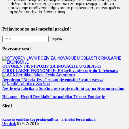
održivosti i kroz sinergiju resursa i znanja razvijaju alate za
upravljanje društveno odgovornim poslovanjem, ostvarujući na
taj način merljiv društveni uticaj.
Prijavite se za naš mesečni pregled:
Povezane vesti
OTVOREN JAVNI POZIV ZA INOVACIJE U OBLASTI
CIRKULARNE EKONOMIJE: Prijavljivanje traje do 1. februara
Aerodrom “Nikola Tesla” smanjuje emisiju štetnih gasova
Nestlé-ova fabrika u Surčinu ostvaruje nulti uticaj na životnu sredinu
Hakaton „Heroji Reciklaže“ uz podršku Telenor Fondacije
Sledi
Karavan omladinskog preduzetništva – Privredni forum mladih
Urednik
09/02/2016