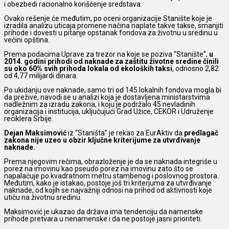
i obezbedi racionalno korišćenje sredstava.
Ovako rešenje će međutim, po oceni organizacije Stanište koje je
izradila analizu uticaja promene načina naplate takve takse, smanjiti
prihode i dovesti u pitanje opstanak fondova za životnu u sredinu u
većini opština.
Prema podacima Uprave za trezor na koje se poziva “Stanište”,
u
2014. godini prihodi od naknade za zaštitu životne sredine činili
su oko 60% svih prihoda lokala
od ekoloških taksi
, odnosno 2,82
od 4,77 milijardi dinara.
Po ukidanju ove naknade, samo tri od 145 lokalnih fondova mogla bi
da prežive, navodi se u analizi koja je dostavljena ministarstvima
nadležnim za izradu zakona, i koju je podržalo 45 nevladinih
organizacija i institucija, uključujući Grad Užice, CEKOR i Udruženje
reciklera Srbije.
Dejan Maksimović
iz “Staništa” je rekao za EurAktiv da
predlagač
zakona nije uzeo u obzir ključne kriterijume za utvrđivanje
naknade.
Prema njegovim rečima, obrazloženje je da se naknada integriše u
porez na imovinu kao pseudo porez na imovinu zato što se
napalaćuje po kvadratnom metru stambenog i poslovnog prostora.
Međutim, kako je istakao, postoje još tri kriterjuma za utvrđivanje
naknade, od kojih se najvažniji odnosi na prihod od aktivnosti koje
utiču na životnu sredinu.
Maksimović je ukazao da država ima tendenciju da namenske
prihode pretvara u nenamenske i da ne postoje jasni prioriteti.