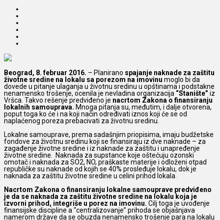
Beograd, 8. februar 2016.
– Planirano
spajanje naknade za zaštitu
životne sredine na lokalu sa porezom na imovinu
moglo bi da
dovede u pitanje ulaganja u životnu sredinu
u opštinama i podstakne
nenamensko trošenje, ocenila je nevladina organizacija
“Stanište”
iz
Vršca. Takvo rešenje predviđeno je
nacrtom Zakona o finansiranju
lokalnih samouprava.
Mnoga pitanja su, međutim, i dalje otvorena,
poput toga ko će i na koji način određivati iznos koji će se od
naplaćenog poreza prebacivati za životnu sredinu.
Lokalne samouprave, prema sadašnjim priopisima, imaju budžetske
fondove za životnu sredinu koji se finansiraju iz dve naknade – za
zagađenje životne sredine i iz naknade za zaštitu i unapređenje
životne sredine. Naknada za supstance koje oštećuju ozonski
omotač i naknada za SO2, NO, praškaste materije i odloženi otpad
republičke su naknade od kojih se 40% prosleđuje lokalu, dok je
naknada za zaštitu životne sredine u celini prihod lokala.
Nacrtom Zakona o finansiranju lokalne samouprave predviđeno
je da se naknada za zaštitu životne sredine na lokalu koja je
izvorni prihod, integriše u porez na imovinu.
Cilj toga je uvođenje
finansijske discipline a “centralizovanje” prihoda se objašnjava
namerom države da se obuzda nenamensko trošenje para na lokalu