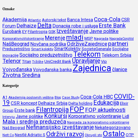
Oznake
Coca-Cola
Akademija
CSR
Banca Intesa
Autorski tekst
Atlantic
Delta
Erste Bank
Delhaize
Forum
Donacija robe i usluga
Izveštavanje
Javne politike
Eurobank
EY
Filantropija
GSK
mladi
Merenje
MSP
KorporativnoVolontiranje
Nagrada
NagradaCorpVol
partneri
OdrživeZajednice
NašBeograd
Novčana podrška
SmartKolektiv
SocieteGenerale
Socijalne
Preduzetništvo
Smart kolektiv
Telekom
Socijalno preduzetništvo
inovacije
Telekom Srbija
Upravljanje
Telenor
Titan
UniCredit Bank
Vip
Tržište
Zajednica
Vojvođanska
članice
Vojvođanska banka
Životna Sredina
Kategorije
COVID-
Coca-Cola HBC
A1
Akademija poslovnih veština
Blog
Case Study
19
Edukacija
CSR koncept
Delhaize Srbija
Delta holding
Elixir
FOP
Filantropija
FOP aktuelnosti
Erste bank
Group
Konkursi
Korporativno volontiranje
Javne politike
Lidl
Intervju
Mala i srednja preduzeća
Nagrada za korporativno volontiranje
Nefinansijsko izveštavanje
Nekategorizovano
Naš Beograd
Ostalo
Održivi razvoj
Nestlé Adriatic S
OTP
Nelt Co
Okrugli sto