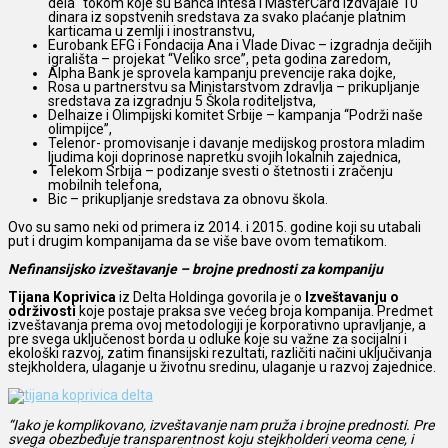
dela“ tokom koje su Banca Intesa i MasterCard izdvajale 10
dinara iz sopstvenih sredstava za svako plaćanje platnim
karticama u zemlji i inostranstvu,
Eurobank EFG i Fondacija Ana i Vlade Divac – izgradnja dečijih
igrališta – projekat “Veliko srce”, peta godina zaredom,
Alpha Bank je sprovela kampanju prevencije raka dojke,
Rosa u partnerstvu sa Ministarstvom zdravlja – prikupljanje
sredstava za izgradnju 5 Škola roditeljstva,
Delhaize i Olimpijski komitet Srbije – kampanja “Podrži naše
olimpijce”,
Telenor- promovisanje i davanje medijskog prostora mladim
ljudima koji doprinose napretku svojih lokalnih zajednica,
Telekom Srbija – podizanje svesti o štetnosti i zračenju
mobilnih telefona,
Bic – prikupljanje sredstava za obnovu škola.
Ovo su samo neki od primera iz 2014. i 2015. godine koji su utabali
put i drugim kompanijama da se više bave ovom tematikom.
Nefinansijsko izveštavanje – brojne prednosti za kompaniju
Tijana Koprivica
iz Delta Holdinga govorila je o
Izveštavanju o
održivosti
koje postaje praksa sve većeg broja kompanija. Predmet
izveštavanja prema ovoj metodologiji je korporativno upravljanje, a
pre svega uključenost borda u odluke koje su važne za socijalni i
ekološki razvoj, zatim finansijski rezultati, različiti načini uključivanja
stejkholdera, ulaganje u životnu sredinu, ulaganje u razvoj zajednice.
“Iako je komplikovano, izveštavanje nam pruža i brojne prednosti. Pre
svega obezbeđuje transparentnost koju stejkholderi veoma cene, i