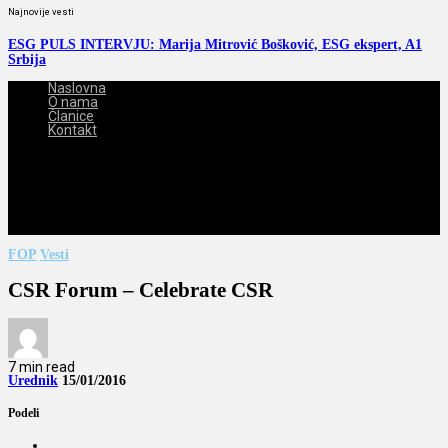
Najnovije vesti
ESG PULS INTERVJU: Marija Mitrović Bošković, ESG ekspert, A1
Srbija
Naslovna
O nama
Članice
Kontakt
2026-08-08
FOP
Vesti
CSR Forum – Celebrate CSR
7 min read
Urednik
15/01/2016
Podeli