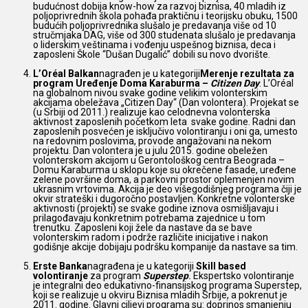
budućnost dobija know-how za razvoj biznisa, 40 mladih iz
poljoprivrednih škola pohađa praktičnu i teorijsku obuku, 1500
budućih poljoprivrednika slušalo je predavanja više od 10
stručmjaka DAG, više od 300 studenata slušalo je predavanja
o liderskim veštinama i vođenju uspešnog biznisa, deca i
zaposleni Škole “Dušan Dugalić” dobili su novo dvorište.
L’Oréal Balkan
nagrađen je u kategoriji
Merenje rezultata
za
program Uređenje Doma Karaburma –
Citizen Day
. L’Oréal
na globalnom nivou svake godine velikim volonterskim
akcijama obeležava „Citizen Day“ (Dan volontera). Projekat se
(u Srbiji od 2011.) realizuje kao celodnevna volonterska
aktivnost zaposlenih početkom leta svake godine. Radni dan
zaposlenih posvećen je isključivo volontiranju i oni ga, umesto
na redovnim poslovima, provode angažovani na nekom
projektu. Dan volontera je u julu 2015. godine obeležen
volonterskom akcijom u Gerontološkog centra Beograda –
Domu Karaburma u sklopu koje su okrečene fasade, uređene
zelene površine doma, a parkovni prostor oplemenjen novim
ukrasnim vrtovima. Akcija je deo višegodišnjeg programa čiji je
okvir strateški i dugoročno postavljen. Konkretne volonterske
aktivnosti (projekti) se svake godine iznova osmišljavaju i
prilagođavaju konkretnim potrebama zajednice u tom
trenutku. Zaposleni koji žele da nastave da se bave
volonterskim radom i podrže različite inicijative i nakon
godišnje akcije dobijaju podršku kompanije da nastave sa tim.
Erste Banka
nagrađena je u kategoriji
Skill based
volontiranje
za program
Superstep
.
Ekspertsko volontiranje
je integralni deo edukativno-finansijskog programa Superstep,
koji se realizuje u okviru Biznisa mladih Srbije, a pokrenut je
2011. godine. Glavni ciljevi programa su: doprinos smanjenju