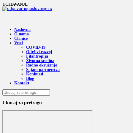
UČITAVANJE
Naslovna
O nama
Članice
Vesti
COVID-19
Održivi razvoj
Filantropija
Životna sredina
Radno okruženje
Sajam partnerstva
Konkursi
Blog
Kontakt
Ukucaj za pretragu