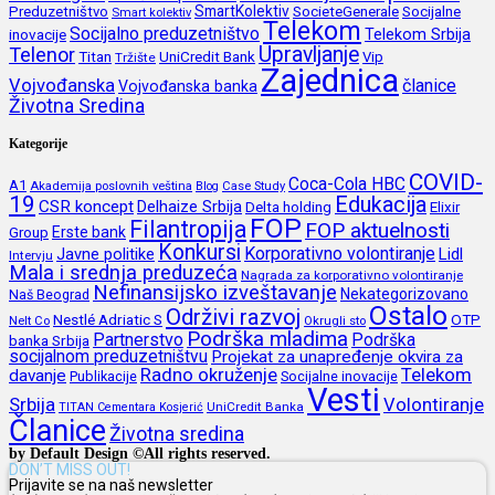
SmartKolektiv
SocieteGenerale
Socijalne
Preduzetništvo
Smart kolektiv
Telekom
Socijalno preduzetništvo
inovacije
Telekom Srbija
Upravljanje
Telenor
Titan
UniCredit Bank
Vip
Tržište
Zajednica
Vojvođanska
članice
Vojvođanska banka
Životna Sredina
Kategorije
COVID-
Coca-Cola HBC
A1
Akademija poslovnih veština
Blog
Case Study
19
Edukacija
CSR koncept
Delhaize Srbija
Delta holding
Elixir
FOP
Filantropija
FOP aktuelnosti
Erste bank
Group
Konkursi
Korporativno volontiranje
Javne politike
Lidl
Intervju
Mala i srednja preduzeća
Nagrada za korporativno volontiranje
Nefinansijsko izveštavanje
Nekategorizovano
Naš Beograd
Ostalo
Održivi razvoj
Nestlé Adriatic S
OTP
Nelt Co
Okrugli sto
Podrška mladima
Partnerstvo
Podrška
banka Srbija
socijalnom preduzetništvu
Projekat za unapređenje okvira za
Radno okruženje
Telekom
davanje
Publikacije
Socijalne inovacije
Vesti
Srbija
Volontiranje
UniCredit Banka
TITAN Cementara Kosjerić
Članice
Životna sredina
by Default Design ©All rights reserved.
DON’T MISS OUT!
Prijavite se na naš newsletter