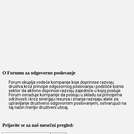
O Forumu za odgovorno poslovanje
Forum okuplja vodeće kompanije koje doprinose razvoju
društva kroz principe odgovornog poslovanja i podstiče biznis
sektor da aktivno doprinosi razvoju zajednice u kojoj posluje.
Forum osnažuje kompanije da posluju u skladu sa principima
održivosti i kroz sinergiju resursa i znanja razvijaju alate za
upravljanje društveno odgovornim poslovanjem, ostvarujući na
taj način merljiv društveni uticaj.
Prijavite se za naš mesečni pregled: