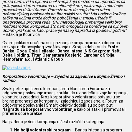
pruža nam uvid u njihova očekivanja koja možemo da uporedimo sa
prikupljenim informacijama o nefinasijskom poslovanju i tako bolje
procenimo rizike i šanse. Pomaže nam da sagledamo uticaj
nefinansijskog poslovanja na finansijski rezultat i da uočimo kritične
tačke na kojima može doći do poboljšanja u smislu ušteda ili
unapređenja procesa rada. GRI metodologiju primenjuje veliki broj
međunarodnih kompanija što nam omogućava poređenje sa njihovim
dobrim praksama, kao i praćenje našeg napretka iz godine u godinu”
–
istakla je Koprivica.
Ovom prilikom uručena su i priznanja kompanijama za doprinos
razvoju nefinansijskog izveštavanja u Srbiji, a dobili su ih:
Erste
Banka, Coca-Cola Hellenic, Banca Intesa, NIS Gazprom Neft,
Delta Holding, Titan Cementara Kosjerić, Eurobank Srbija,
Hemofarm a.d. i Atlantic Group
.
Korporativno volontiranje – zajedno za zajednice u kojima živimo i
radimo
Svaki peti zaposleni u kompanijama članicama Foruma za
odgovorno poslovanje imao je priliku da uz podršku svoje kompanije,
volontira u zajednici. Kroz korporativno volontiranje ostvaruju se
brojne prednosti za kompaniju, zajednicu i zaposlene, a Forum za
odgovorno poslovanje i Smart kolektiv dodelili su po peti put
Nagradu za korporativno volontiranje
kako bi istakli i promovisali
primere dobre prakse.
Nagrađeno je šest kompanija u šest različitih kategorija:
Najbolji volonterski program
– Banca Intesa za program