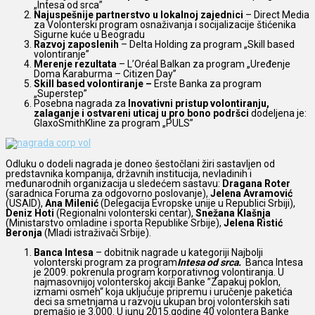
„Intesa od srca”
Najuspešnije partnerstvo u lokalnoj zajednici
– Direct Media
za Volonterski program osnaživanja i socijalizacije štićenika
Sigurne kuće u Beogradu
Razvoj zaposlenih
– Delta Holding za program „Skill based
volontiranje”
Merenje rezultata
– L’Oréal Balkan za program „Uređenje
Doma Karaburma – Citizen Day”
Skill based volontiranje –
Erste Banka za program
„Superstep”
Posebna nagrada za
Inovativni pristup volontiranju,
zalaganje i ostvareni uticaj u pro bono podršci
dodeljena je:
GlaxoSmithKline za program „PULS”
Odluku o dodeli nagrada je doneo šestočlani žiri sastavljen od
predstavnika kompanija, državnih institucija, nevladinih i
međunarodnih organizacija u sledećem sastavu:
Dragana Roter
(saradnica Foruma za odgovorno poslovanje),
Jelena Avramović
(USAID),
Ana Milenić
(Delegacija Evropske unije u Republici Srbiji),
Deniz Hoti
(Regionalni volonterski centar),
Snežana Klašnja
(Ministarstvo omladine i sporta Republike Srbije),
Jelena Ristić
Beronja
(Mladi istraživači Srbije).
Banca Intesa
– dobitnik nagrade u kategoriji Najbolji
volonterski program za program
Intesa od srca.
Banca Intesa
je 2009. pokrenula program korporativnog volontiranja. U
najmasovnijoj volonterskoj akciji Banke ”Zapakuj poklon,
izmami osmeh“ koja uključuje pripremu i uručenje paketića
deci sa smetnjama u razvoju ukupan broj volonterskih sati
premašio je 3.000. U junu 2015.godine 40 volontera Banke