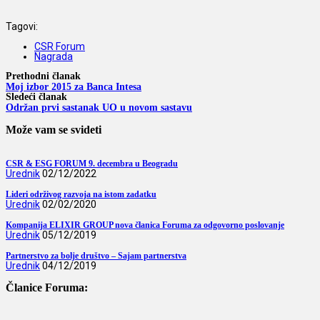
Tagovi:
CSR Forum
Nagrada
Prethodni članak
Moj izbor 2015 za Banca Intesa
Sledeći članak
Održan prvi sastanak UO u novom sastavu
Može vam se svideti
CSR & ESG FORUM 9. decembra u Beogradu
Urednik
02/12/2022
Lideri održivog razvoja na istom zadatku
Urednik
02/02/2020
Kompanija ELIXIR GROUP nova članica Foruma za odgovorno poslovanje
Urednik
05/12/2019
Partnerstvo za bolje društvo – Sajam partnerstva
Urednik
04/12/2019
Članice Foruma: