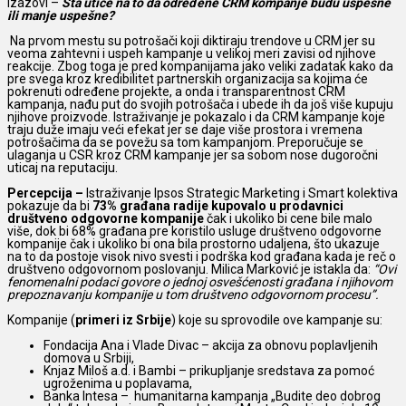
Izazovi –
Šta utiče na to da određene CRM kompanje budu uspešne
ili manje uspešne?
Na prvom mestu su potrošači koji diktiraju trendove u CRM jer su
veoma zahtevni i uspeh kampanje u velikoj meri zavisi od njihove
reakcije. Zbog toga je pred kompanijama jako veliki zadatak kako da
pre svega kroz kredibilitet partnerskih organizacija sa kojima će
pokrenuti određene projekte, a onda i transparentnost CRM
kampanja, nađu put do svojih potrošača i ubede ih da još više kupuju
njihove proizvode. Istraživanje je pokazalo i da CRM kampanje koje
traju duže imaju veći efekat jer se daje više prostora i vremena
potrošačima da se povežu sa tom kampanjom. Preporučuje se
ulaganja u CSR kroz CRM kampanje jer sa sobom nose dugoročni
uticaj na reputaciju.
Percepcija –
Istraživanje Ipsos Strategic Marketing i Smart kolektiva
pokazuje da bi
73%
građana radije kupovalo u prodavnici
društveno odgovorne kompanije
čak i ukoliko bi cene bile malo
više, dok bi 68% građana pre koristilo usluge društveno odgovorne
kompanije čak i ukoliko bi ona bila prostorno udaljena, što ukazuje
na to da postoje visok nivo svesti i podrška kod građana kada je reč o
društveno odgovornom poslovanju. Milica Marković je istakla da:
“Ovi
fenomenalni podaci govore o jednoj osvešćenosti građana i njihovom
prepoznavanju kompanije u tom društveno odgovornom procesu”.
Kompanije (
primeri iz Srbije
) koje su sprovodile ove kampanje su:
Fondacija Ana i Vlade Divac – akcija za obnovu poplavljenih
domova u Srbiji,
Knjaz Miloš a.d. i Bambi – prikupljanje sredstava za pomoć
ugroženima u poplavama,
Banka Intesa – humanitarna kampanja „Budite deo dobrog