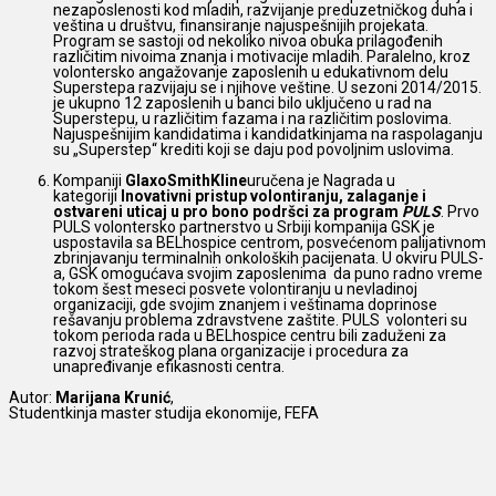
nezaposlenosti kod mladih, razvijanje preduzetničkog duha i
veština u društvu, finansiranje najuspešnijih projekata.
Program se sastoji od nekoliko nivoa obuka prilagođenih
različitim nivoima znanja i motivacije mladih. Paralelno, kroz
volontersko angažovanje zaposlenih u edukativnom delu
Superstepa razvijaju se i njihove veštine. U sezoni 2014/2015.
je ukupno 12 zaposlenih u banci bilo uključeno u rad na
Superstepu, u različitim fazama i na različitim poslovima.
Najuspešnijim kandidatima i kandidatkinjama na raspolaganju
su „Superstep“ krediti koji se daju pod povoljnim uslovima.
Kompaniji
GlaxoSmithKline
uručena je Nagrada u
kategoriji
Inovativni pristup volontiranju, zalaganje i
ostvareni uticaj u pro bono podršci za program
PULS
. Prvo
PULS volontersko partnerstvo u Srbiji kompanija GSK je
uspostavila sa BELhospice centrom, posvećenom palijativnom
zbrinjavanju terminalnih onkoloških pacijenata. U okviru PULS-
a, GSK omogućava svojim zaposlenima da puno radno vreme
tokom šest meseci posvete volontiranju u nevladinoj
organizaciji, gde svojim znanjem i veštinama doprinose
rešavanju problema zdravstvene zaštite. PULS volonteri su
tokom perioda rada u BELhospice centru bili zaduženi za
razvoj strateškog plana organizacije i procedura za
unapređivanje efikasnosti centra.
Autor:
Marijana Krunić
,
Studentkinja master studija ekonomije, FEFA