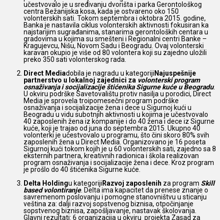
učestvovalo je u sređivanju dvorišta i parka Gerontološkog
centra Bežanijska kosa, kada je ostvareno oko 150
volonterskih sati. Tokom septembra i oktobra 2015. godine,
Banka je nastavila ciklus volonterskih aktivnosti fokusiran ka
najstarijim sugrađanima, stanarima gerontoloških centara u
gradovima u kojima su smešteni i Regionalni centri Banke –
Kragujevcu, Nišu, Novom Sadu i Beogradu. Ovaj volonterski
karavan okupio je više od 80 volontera koji su zajedno uložili
preko 350 sati volonterskog rada.
Direct Media
dobila je nagradu u kategoriji
Najuspešnije
partnerstvo u lokalnoj zajednici za
volonterski program
osnaživanja i socijalizacije štićenika Sigurne kuće u Beogradu
.
U okviru podrške Savetovalištu protiv nasilja u porodici, Direct
Media je sprovela troipomesečni program podrške
osnaživanja i socijalizacije žena i dece u Sigurnoj kući u
Beogradu u vidu subotnjih aktivnosti u kojima je učestvovalo
40 zaposlenih žena iz kompanije i do 40 žena i dece iz Sigurne
kuće, koji je trajao od juna do septembra 2015. Ukupno 40
volonterki je učestvovalo u programu, što čini skoro 80% svih
zaposlenih žena u Direct Media. Organizovano je 16 poseta
Sigurnoj kući tokom kojih je u 60 volonterskih sati, zajedno sa 8
eksternih partnera, kreativnih radionica i škola realizovan
program osnaživanja i socijalizacije žena i dece. Kroz program
je prošlo do 40 štićenika Sigurne kuće.
Delta Holding
u kategoriji
Razvoj zaposlenih
za program
Skill
based volontiranje
. Delta ima kapacitet da prenese znanje o
savremenom poslovanju i pomogne stanovništvu u sticanju
veština za: dalji razvoj sopstvenog biznisa, otpočinjanje
sopstvenog biznisa, zapošljavanje, nastavak školovanja.
Glavni rezultati: 6 organizacija u okviru projekta Zasad za