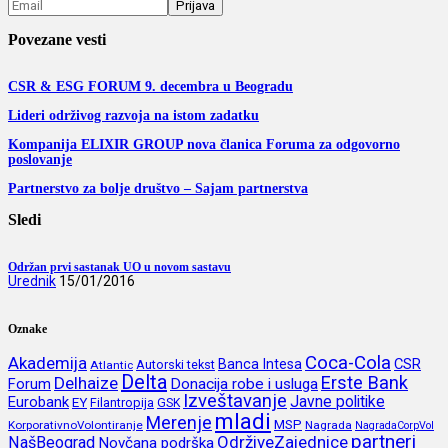
Povezane vesti
CSR & ESG FORUM 9. decembra u Beogradu
Lideri održivog razvoja na istom zadatku
Kompanija ELIXIR GROUP nova članica Foruma za odgovorno
poslovanje
Partnerstvo za bolje društvo – Sajam partnerstva
Sledi
Održan prvi sastanak UO u novom sastavu
Urednik
15/01/2016
Oznake
Coca-Cola
Akademija
CSR
Banca Intesa
Autorski tekst
Atlantic
Delta
Erste Bank
Delhaize
Forum
Donacija robe i usluga
Izveštavanje
Javne politike
Eurobank
EY
Filantropija
GSK
mladi
Merenje
MSP
KorporativnoVolontiranje
Nagrada
NagradaCorpVol
partneri
OdrživeZajednice
NašBeograd
Novčana podrška