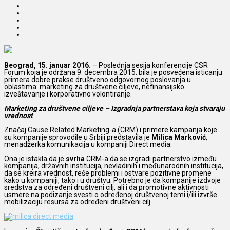
Beograd, 15. januar 2016.
– Poslednja sesija konferencije CSR
Forum koja je održana 9. decembra 2015. bila je posvećena isticanju
primera dobre prakse društveno odgovornog poslovanja u
oblastima:
marketing za društvene ciljeve, nefinansijsko
izveštavanje i korporativno volontiranje.
Marketing za društvene ciljeve – Izgradnja partnerstava koja stvaraju
vrednost
Značaj Cause Related Marketing-a (CRM) i primere kampanja koje
su kompanije sprovodile u Srbiji predstavila je
Milica Marković
,
menadžerka komunikacija u kompaniji Direct media.
Ona je istakla da je
svrha
CRM-a da se izgradi partnerstvo između
kompanija, državnih institucija, nevladinih i međunarodnih institucija,
da se kreira vrednost, reše problemi i ostvare pozitivne promene
kako u kompaniji, tako i u društvu. Potrebno je da kompanije izdvoje
sredstva za određeni društveni cilj, ali i da promotivne aktivnosti
usmere na podizanje svesti o određenoj društvenoj temi i/ili izvrše
mobilizaciju resursa za određeni društveni cilj.