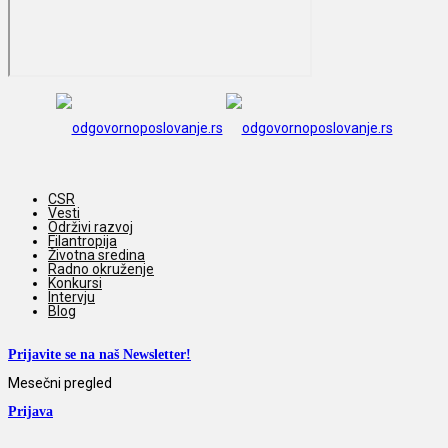
CSR
Vesti
Održivi razvoj
Filantropija
Životna sredina
Radno okruženje
Konkursi
Intervju
Blog
Prijavite se na naš Newsletter!
Mesečni pregled
Prijava