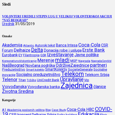
Sledi
VOLONTERI UREDILI STEPIN LUG U VELIKOJ VOLONTERSKOJ AKCIIJI
“NAŠ BEOGRAD”
Urednik
31/05/2019
Oznake
Coca-Cola
Akademija
CSR
Banca Intesa
Autorski tekst
Atlantic
Delta
Erste Bank
Delhaize
Forum
Donacija robe i usluga
Izveštavanje
Javne politike
Eurobank
EY
Filantropija
GSK
mladi
Merenje
MSP
KorporativnoVolontiranje
Nagrada
NagradaCorpVol
partneri
OdrživeZajednice
NašBeograd
Novčana podrška
SmartKolektiv
SocieteGenerale
Socijalne
Preduzetništvo
Smart kolektiv
Telekom
Socijalno preduzetništvo
inovacije
Telekom Srbija
Upravljanje
Telenor
Titan
UniCredit Bank
Vip
Tržište
Zajednica
Vojvođanska
članice
Vojvođanska banka
Životna Sredina
Kategorije
COVID-
Coca-Cola HBC
A1
Akademija poslovnih veština
Blog
Case Study
19
Edukacija
CSR koncept
Delhaize Srbija
Delta holding
Elixir