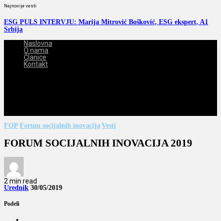
Najnovije vesti
ESG PULS INTERVJU: Marija Mitrović Bošković, ESG ekspert, A1
Srbija
Naslovna
O nama
Članice
Kontakt
2026-08-07
FOP
Forum socijalnih inovacija
Vesti
FORUM SOCIJALNIH INOVACIJA 2019
2 min read
Urednik
30/05/2019
Podeli