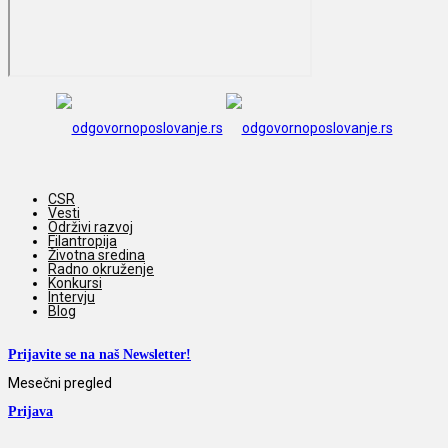
CSR
Vesti
Održivi razvoj
Filantropija
Životna sredina
Radno okruženje
Konkursi
Intervju
Blog
Prijavite se na naš Newsletter!
Mesečni pregled
Prijava