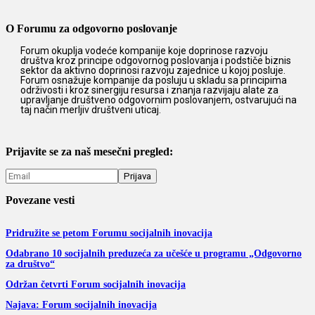
O Forumu za odgovorno poslovanje
Forum okuplja vodeće kompanije koje doprinose razvoju
društva kroz principe odgovornog poslovanja i podstiče biznis
sektor da aktivno doprinosi razvoju zajednice u kojoj posluje.
Forum osnažuje kompanije da posluju u skladu sa principima
održivosti i kroz sinergiju resursa i znanja razvijaju alate za
upravljanje društveno odgovornim poslovanjem, ostvarujući na
taj način merljiv društveni uticaj.
Prijavite se za naš mesečni pregled:
Povezane vesti
Pridružite se petom Forumu socijalnih inovacija
Odabrano 10 socijalnih preduzeća za učešće u programu „Odgovorno
za društvo“
Održan četvrti Forum socijalnih inovacija
Najava: Forum socijalnih inovacija