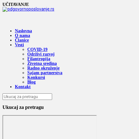
UČITAVANJE
Naslovna
O nama
Članice
Vesti
COVID-19
Održivi razvoj
Filantropija
Životna sredina
Radno okruženje
Sajam partnerstva
Konkursi
Blog
Kontakt
Ukucaj za pretragu