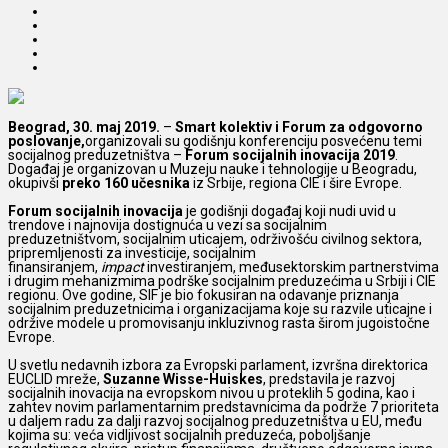
Beograd, 30. maj 2019.
–
Smart kolektiv i Forum za odgovorno
poslovanje,
organizovali su godišnju konferenciju posvećenu temi
socijalnog preduzetništva –
Forum socijalnih inovacija 2019
.
Događaj je organizovan u Muzeju nauke i tehnologije u Beogradu,
okupivši
preko 160 učesnika
iz Srbije, regiona CIE i šire Evrope.
Forum socijalnih inovacija
je godišnji događaj koji nudi uvid u
trendove i najnovija dostignuća u vezi sa socijalnim
preduzetništvom, socijalnim uticajem, održivošću civilnog sektora,
pripremljenosti za investicije, socijalnim
finansiranjem,
impact
investiranjem, međusektorskim partnerstvima
i drugim mehanizmima podrške socijalnim preduzećima u Srbiji i CIE
regionu. Ove godine, SIF je bio fokusiran na odavanje priznanja
socijalnim preduzetnicima i organizacijama koje su razvile uticajne i
održive modele u promovisanju inkluzivnog rasta širom jugoistočne
Evrope.
U svetlu nedavnih izbora za Evropski parlament, izvršna direktorica
EUCLID mreže,
Suzanne Wisse-Huiskes
, predstavila je razvoj
socijalnih inovacija na evropskom nivou u proteklih 5 godina, kao i
zahtev novim parlamentarnim predstavnicima da podrže 7 prioriteta
u daljem radu za dalji razvoj socijalnog preduzetništva u EU, među
kojima su: veća vidljivost socijalnih preduzeća, poboljšanje