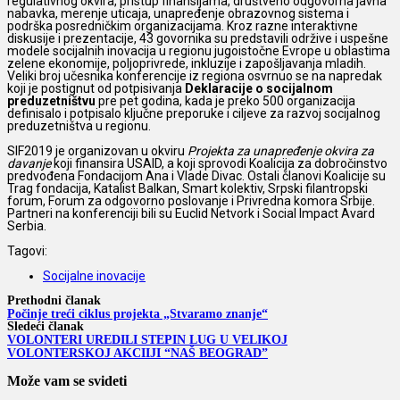
regulativnog okvira, pristup finansijama, društveno odgovorna javna
nabavka, merenje uticaja, unapređenje obrazovnog sistema i
podrška posredničkim organizacijama. Kroz razne interaktivne
diskusije i prezentacije, 43 govornika su predstavili održive i uspešne
modele socijalnih inovacija u regionu jugoistočne Evrope u oblastima
zelene ekonomije, poljoprivrede, inkluzije i zapošljavanja mladih.
Veliki broj učesnika konferencije iz regiona osvrnuo se na napredak
koji je postignut od potpisivanja
Deklaracije o socijalnom
preduzetništvu
pre pet godina, kada je preko 500 organizacija
definisalo i potpisalo ključne preporuke i ciljeve za razvoj socijalnog
preduzetništva u regionu.
SIF2019 je organizovan u okviru
Projekta za unapređenje okvira za
davanje
koji finansira USAID, a koji sprovodi Koalicija za dobročinstvo
predvođena Fondacijom Ana i Vlade Divac. Ostali članovi Koalicije su
Trag fondacija, Katalist Balkan, Smart kolektiv, Srpski filantropski
forum, Forum za odgovorno poslovanje i Privredna komora Srbije.
Partneri na konferenciji bili su Euclid Netvork i Social Impact Avard
Serbia.
Tagovi:
Socijalne inovacije
Prethodni članak
Počinje treći ciklus projekta „Stvaramo znanje“
Sledeći članak
VOLONTERI UREDILI STEPIN LUG U VELIKOJ
VOLONTERSKOJ AKCIIJI “NAŠ BEOGRAD”
Može vam se svideti