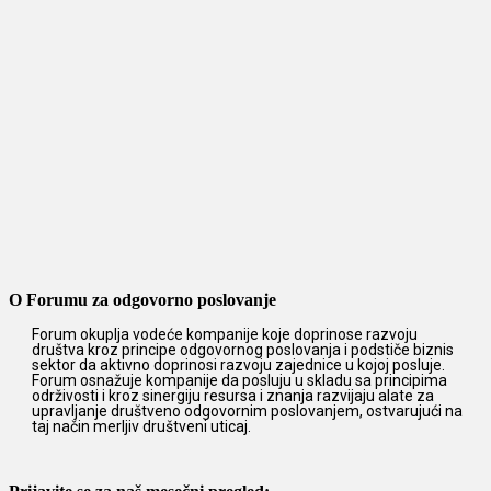
O Forumu za odgovorno poslovanje
Forum okuplja vodeće kompanije koje doprinose razvoju
društva kroz principe odgovornog poslovanja i podstiče biznis
sektor da aktivno doprinosi razvoju zajednice u kojoj posluje.
Forum osnažuje kompanije da posluju u skladu sa principima
održivosti i kroz sinergiju resursa i znanja razvijaju alate za
upravljanje društveno odgovornim poslovanjem, ostvarujući na
taj način merljiv društveni uticaj.