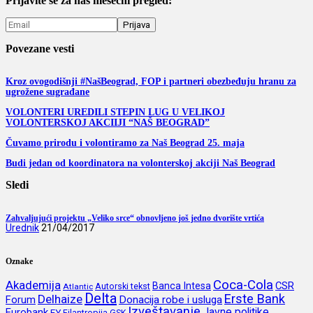
Prijavite se za naš mesečni pregled:
Povezane vesti
Kroz ovogodišnji #NašBeograd, FOP i partneri obezbeđuju hranu za
ugrožene sugrađane
VOLONTERI UREDILI STEPIN LUG U VELIKOJ
VOLONTERSKOJ AKCIIJI “NAŠ BEOGRAD”
Čuvamo prirodu i volontiramo za Naš Beograd 25. maja
Budi jedan od koordinatora na volonterskoj akciji Naš Beograd
Sledi
Zahvaljujući projektu „Veliko srce“ obnovljeno još jedno dvorište vrtića
Urednik
21/04/2017
Oznake
Coca-Cola
Akademija
CSR
Banca Intesa
Autorski tekst
Atlantic
Delta
Erste Bank
Delhaize
Forum
Donacija robe i usluga
Izveštavanje
Javne politike
Eurobank
EY
Filantropija