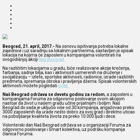
Beograd, 21. april, 2017.-
Na osnovu ispitivanja potreba lokalne
zajednice i uz saradnju sa lokalnim partnerima, sastavljen je spisak
lokacija na kojima će zaposleni u kompanijama volontirati na
ovogodišnjoj akciji
Naš Beograd.
Na različitim lokacijama u gradu, biće realizovane akcije krečenja,
farbanja, sadnje bilja, kao i aktivnosti usmerenih na druženje i
socijalizaciju – izlete, sportske aktivnosti, radionice, izrade različitih
predmeta, spremanja obroka i pravljenja džema. Spisak volonterskih
aktivnosti možete pogledati
ovde.
Naš Beograd održava se devetu godinu za redom
, a zaposleni u
kompanijama Foruma za odgovorno poslovanje ovom akcijom
nastoje da život u našem gradu učine prijatnijim i boljim. Naš
Beograd do sada je uključio više od 30 kompanija, angažovao preko
3000 zaposlenih da urade nešto dobro za svoj grad i direktno uticao
na poboljšanje kvaliteta života za preko 10 000 ljudi i dece.
Volonterski dan Naš Beograd održava se u organizaciji Foruma za
odgovorno poslovanje i Smart kolektiva, uz podršku kompanija
članica Foruma.