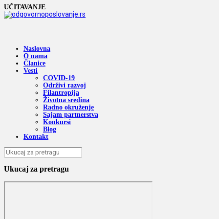
UČITAVANJE
Naslovna
O nama
Članice
Vesti
COVID-19
Održivi razvoj
Filantropija
Životna sredina
Radno okruženje
Sajam partnerstva
Konkursi
Blog
Kontakt
Ukucaj za pretragu