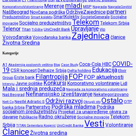
GSK
mladi
Merenje
MSP
KorporativnoVolontiranje
Nagrada
NagradaCorpVol
partneri
OdrživeZajednice
NašBeograd
Novčana podrška
SmartKolektiv
SocieteGenerale
Socijalne
Preduzetništvo
Smart kolektiv
Telekom
Socijalno preduzetništvo
inovacije
Telekom Srbija
Upravljanje
Telenor
Titan
UniCredit Bank
Vip
Tržište
Zajednica
Vojvođanska
članice
Vojvođanska banka
Životna Sredina
Kategorije
COVID-
Coca-Cola HBC
A1
Akademija poslovnih veština
Blog
Case Study
19
Edukacija
CSR koncept
Delhaize Srbija
Delta holding
Elixir
FOP
Filantropija
FOP aktuelnosti
Erste bank
Group
Konkursi
Korporativno volontiranje
Javne politike
Lidl
Intervju
Mala i srednja preduzeća
Nagrada za korporativno volontiranje
Nefinansijsko izveštavanje
Nekategorizovano
Naš Beograd
Ostalo
Održivi razvoj
Nestlé Adriatic S
OTP
Nelt Co
Okrugli sto
Podrška mladima
Partnerstvo
Podrška
banka Srbija
socijalnom preduzetništvu
Projekat za unapređenje okvira za
Radno okruženje
Telekom
davanje
Publikacije
Socijalne inovacije
Vesti
Srbija
Volontiranje
UniCredit Banka
TITAN Cementara Kosjerić
Članice
Životna sredina