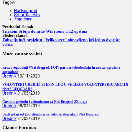
Tagovi:
NašBeograd
SmartKolektiv
Zajednica
Prethodni članak
Telekom Srbija donirao WiFi zone u 12 opština
Sledeći članak
Zahvaljujući projektu „Veliko srce“ obnovljeno još jedno dvorište
vrtića
Može vam se svideti
Kroz ovogodišnji #NašBeograd, FOP i partneri obezbeđuju hranu za ugrožene
sugrađane
Urednik
10/11/2020
VOLONTERI UREDILI STEPIN LUG U VELIKOJ VOLONTERSKOJ AKCIIJI
“NAŠ BEOGRAD”
Urednik
31/05/2019
Čuvamo prirodu i volontiramo za Naš Beograd 25. maja
Urednik
08/04/2019
Budi jedan od koordinatora na volonterskoj akciji Naš Beograd
Urednik
21/03/2019
Članice Foruma: