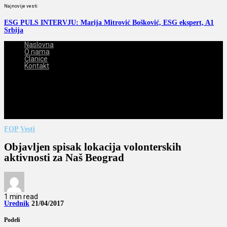
Najnovije vesti
ESG PULS INTERVJU: Marija Mitrović Bošković, ESG ekspert, A1
Srbija
Naslovna
O nama
Članice
Kontakt
2026-08-07
FOP
Vesti
Objavljen spisak lokacija volonterskih
aktivnosti za Naš Beograd
1 min read
Urednik
21/04/2017
Podeli