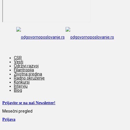
CSR
Vesti
Održivi razvoj
Filantropija
Životna sredina
Radno okruženje
Konkursi
Intervju
Blog
Prijavite se na naš Newsletter!
Mesečni pregled
Prijava