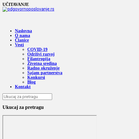
UČITAVANJE
Naslovna
O nama
Članice
Vesti
COVID-19
Održivi razvoj
Filantropija
Životna sredina
Radno okruženje
Sajam partnerstva
Konkursi
Blog
Kontakt
Ukucaj za pretragu