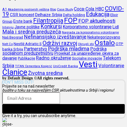
COVID-
Coca-Cola HBC
A1
Akademija poslovnih veština
Blog
Case Study
19
Edukacija
CSR koncept
Delhaize Srbija
Delta holding
Elixir
FOP
Filantropija
FOP aktuelnosti
Erste bank
Group
Konkursi
Korporativno volontiranje
Javne politike
Lidl
Intervju
Mala i srednja preduzeća
Nagrada za korporativno volontiranje
Nefinansijsko izveštavanje
Nekategorizovano
Naš Beograd
Ostalo
Održivi razvoj
Nestlé Adriatic S
OTP
Nelt Co
Okrugli sto
Podrška mladima
Partnerstvo
Podrška
banka Srbija
socijalnom preduzetništvu
Projekat za unapređenje okvira za
Radno okruženje
Telekom
davanje
Publikacije
Socijalne inovacije
Vesti
Srbija
Volontiranje
UniCredit Banka
TITAN Cementara Kosjerić
Članice
Životna sredina
by Default Design ©All rights reserved.
DON’T MISS OUT!
Prijavite se na naš newsletter
budite u toku sa najsvežijim CSR aktuelnostima u Srbiji i regionu!
Prijava
Give it a try, you can unsubscribe anytime.