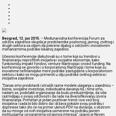
Beograd, 12. jun 2015.
– Međunarodna konferencija Forum za
održive zajednice okupila je predstavnike poslovnog, javnog, civilnog i
drugih sektora
sa ciljem da pokrene dijalog o održivim i inovativnim
mehanizmima podrške lokalnoj zajednici.
Učesnici konferencije diskutovali su o tome koji su trendovi u
finansiranju neprofitnih inicijativa i socijalne ekonomije, kako
funkcionišu impakt fondovi, venture filantropija i crowd funding. Na
konferenciji se govorilo i o korporativnoj filantropiji i tome koje su
inovativne nefinansijske mere podrške zastupljene u korporativnom
sektoru i kako se mogu primeniti u cilju podrške civilnog sektora i
inicijativa zajednice.
“Danas smo predstavili i istražili razne modele ulaganja u zajednicu –
biznis, socijalne investicije, individualna davanja itd, i time smo,
nadam se, podstakli organizacije da budu preduzimljivije, da više
razmišljaju o svojoj održivosti i da rade na diversifikovanju izvora
finansiranja. Primetan je jedan pozitivan trend i sve veći broj
inicijativa i sada bi bilo dobro da i država pokaže svoju podršku i
doprinese tako što će na primer ukinuti PDV na donacije, s obzirom
da su mnoge od ovih inicijativa usmerene na podršku javnim
institucijama i programima od javnog interesa”, izjavio je Neven