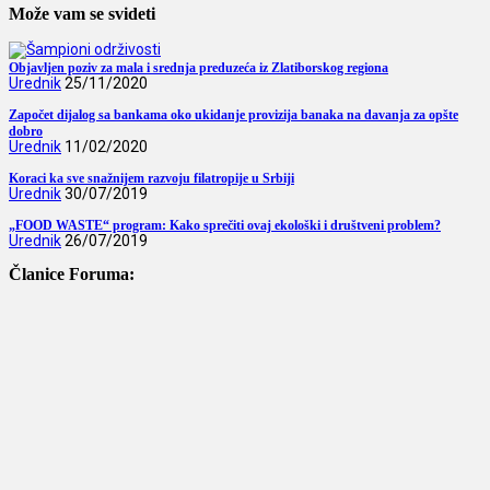
Može vam se svideti
Objavljen poziv za mala i srednja preduzeća iz Zlatiborskog regiona
Urednik
25/11/2020
Započet dijalog sa bankama oko ukidanje provizija banaka na davanja za opšte
dobro
Urednik
11/02/2020
Koraci ka sve snažnijem razvoju filatropije u Srbiji
Urednik
30/07/2019
„FOOD WASTE“ program: Kako sprečiti ovaj ekološki i društveni problem?
Urednik
26/07/2019
Članice Foruma: