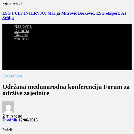
Najnovije vesti
ESG PULS INTERVJU: Marija Mitrović Bošković, ESG ekspert, A1
Srbija
Naslovna
O nama
Članice
Kontakt
2026-08-08
Ostalo
Vesti
Održana međunarodna konferencija Forum za
održive zajednice
2 min read
Urednik
12/06/2015
Podeli