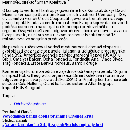
Marinović, direktor Smart Kolektiva.
O konceptu venture filantropije govorila je Ewa Konczal, dok je David
Meier iz kompanije Social and Economic Investment Company TISE,
u vlasništvu French Credit Cooperatif, govorio o trenutnom razvoju
prvog Impakt Fonda za centralnu i istočnu Evropu koji će da obezbedi
podršku usmerenu na socijalnu ekonomiju i preduzetništvo u
regionu. Ovaj vid društveno odgovornih investicija se odavno razvio u
Evropi i svetu, a uskoro će u u ovom regionu otvoriti fond od 15
miliona evra za socijalna preduzeća.
Na panelu su učestvovali vodeći međunarodni i domaći eksperti u
ovoj oblasti kroz različite panele i izlaganja, uključujući predstavnike
Fonda B92, Američke Agencije za Međunarodni Razvoj (USAID) u
Srbiji, Catalyst Balkan, Delta Fondaciju, Fondaciju Ana i Vlade Divac,
Trag Fondaciju, Erste Banku, Nordeus, Bambi i druge.
Konferencija Forum za održive zajednice održana je u petak, 12. juna
u Impact Hub-u Beograd, u organizaciji Smart kolektiva i Foruma za
odgovorno poslovanje, uz podršku USAID-a. Prijatelji konferencije bili
su Coca-Cola Hellenic, Grand kafa deo sistema Atlantic grupe i
Impact HUB Beograd.
Tagovi:
OdrživeZajednice
Prethodni članak
Vojvođanska banka dobila priznanje Crvenog krsta
Sledeći članak
„Narandžasti dan” u Srbiji za podršku lokalnoj zajednici