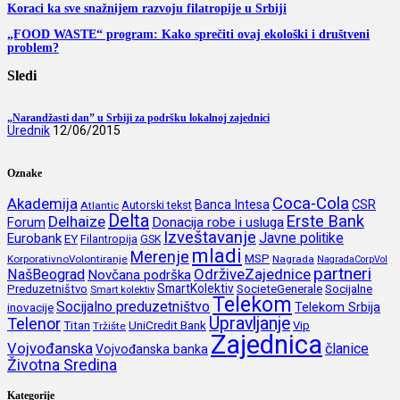
Koraci ka sve snažnijem razvoju filatropije u Srbiji
„FOOD WASTE“ program: Kako sprečiti ovaj ekološki i društveni
problem?
Sledi
„Narandžasti dan” u Srbiji za podršku lokalnoj zajednici
Urednik
12/06/2015
Oznake
Coca-Cola
Akademija
CSR
Banca Intesa
Autorski tekst
Atlantic
Delta
Erste Bank
Delhaize
Forum
Donacija robe i usluga
Izveštavanje
Javne politike
Eurobank
EY
Filantropija
GSK
mladi
Merenje
MSP
KorporativnoVolontiranje
Nagrada
NagradaCorpVol
partneri
OdrživeZajednice
NašBeograd
Novčana podrška
SmartKolektiv
SocieteGenerale
Socijalne
Preduzetništvo
Smart kolektiv
Telekom
Socijalno preduzetništvo
inovacije
Telekom Srbija
Upravljanje
Telenor
Titan
UniCredit Bank
Vip
Tržište
Zajednica
Vojvođanska
članice
Vojvođanska banka
Životna Sredina
Kategorije