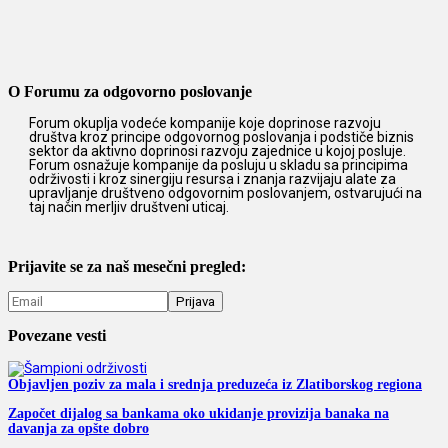
O Forumu za odgovorno poslovanje
Forum okuplja vodeće kompanije koje doprinose razvoju
društva kroz principe odgovornog poslovanja i podstiče biznis
sektor da aktivno doprinosi razvoju zajednice u kojoj posluje.
Forum osnažuje kompanije da posluju u skladu sa principima
održivosti i kroz sinergiju resursa i znanja razvijaju alate za
upravljanje društveno odgovornim poslovanjem, ostvarujući na
taj način merljiv društveni uticaj.
Prijavite se za naš mesečni pregled:
Povezane vesti
Objavljen poziv za mala i srednja preduzeća iz Zlatiborskog regiona
Započet dijalog sa bankama oko ukidanje provizija banaka na
davanja za opšte dobro