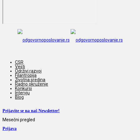
CSR
Vesti
Održivi razvoj
Filantropija
Životna sredina
Radno okruženje
Konkursi
Intervju
Blog
Prijavite se na naš Newsletter!
Mesečni pregled
Prijava