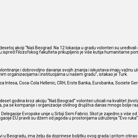
setoj akciji “Naš Beograd. Na 12 lokacija u gradu volonteri su uređivali dvor
u ispred Filozofskog fakulteta prikupljeno je više kutija humanitarne pom
ntiranje i dobrovoljno davanje svojih znanja i iskustava imaju važnu ul
im organizacijama i institucijama u našem gradu”, istakao je Turk.
ca Intesa, Coca-Cola Hellenic, CRH, Erste Banka, Eurobanka, Societe Gen
set godina kroz akciju “Naš Beograd” volonteri uticali na kvalitet života
ja, pa se kompanije i organizacije civilnog drujštva danas mnogo bolje ra
 šef Delegacije Evropske unije u Srbiji Sem Fabrici. Skot je zajedno s viš
legacije EU pravili su džem od jagoda u prostorijama udruženja “Evo ruka
 u Beogradu, ima želju da doprinese boljitku ovog grada i pritom citirao