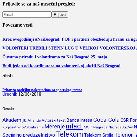
Prijavite se za naš mesečni pregled:
Povezane vesti
Kroz ovogodišnji #NašBeograd, FOP i partneri obezbeđuju hranu za ug
VOLONTERI UREDILI STEPIN LUG U VELIKOJ VOLONTERSKOJ 
Čuvamo prirodu i volontiramo za Naš Beograd 25. maja
Budi jedan od koordinatora na volonterskoj akciji Naš Beograd
Sledi
Pehar za podršku pokretačima sa sportskog terena
Urednik
12/06/2018
Oznake
Coca-Cola
Akademija
CSR Fo
Banca Intesa
Autorski tekst
Atlantic
mladi
Merenje
N
MSP
KorporativnoVolontiranje
Nagrada
NagradaCorpVol
Telekom
Telenor
Socijalno preduzetništvo
Telekom Srbija
T