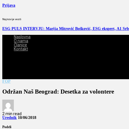
Prijava
Najnovije vesti
ESG PULS INTERVJU: Marija Mitrović Bošković, ESG ekspert, A1 Srb
Naslovna
O nama
Članice
Kontakt
2026-08-08
FOP
Održan Naš Beograd: Desetka za volontere
2 min read
Urednik
10/06/2018
Podeli