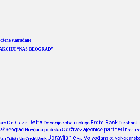
rožene sugrađane
AKCIIJI “NAŠ BEOGRAD”
Delta
Erste Bank
Delhaize
rum
Donacija robe i usluga
Eurobank
partneri
OdrživeZajednice
ašBeograd
Novčana podrška
Preduze
Upravljanje
Vojvođanska
itan
UniCredit Bank
Vojvođansk
Vip
Tržište