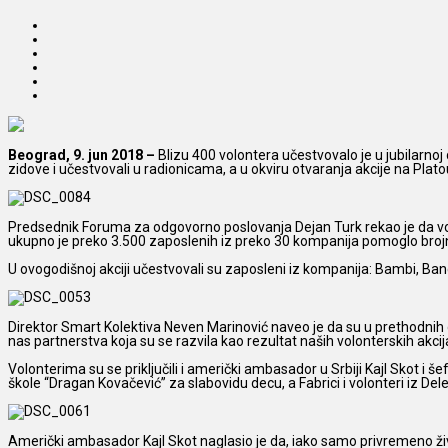
Beograd, 9. jun 2018 –
Blizu 400 volontera učestvovalo je u jubilarnoj de
zidove
i učestvovali u radionicama, a u okviru otvaranja akcije na Plato
Predsednik Foruma za odgovorno poslovanja Dejan Turk rekao je da volo
ukupno je preko 3.500 zaposlenih iz preko 30 kompanija pomoglo brojn
U ovogodišnoj akciji učestvovali su zaposleni iz kompanija: Bambi, Ban
Direktor Smart Kolektiva Neven Marinović naveo je da su u prethodnih de
nas partnerstva koja su se razvila kao rezultat naših volonterskih akci
Volonterima su se priključili i američki ambasador u Srbiji Kajl Skot i
škole “Dragan Kovačević” za slabovidu decu, a Fabrici i volonteri iz De
Američki ambasador Kajl Skot naglasio je da, iako samo privremeno živi