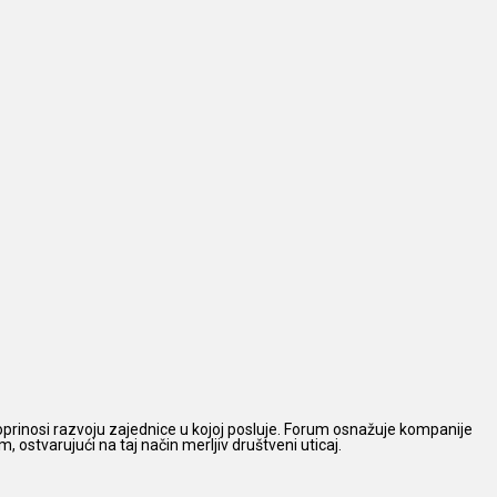
prinosi razvoju zajednice u kojoj posluje. Forum osnažuje kompanije
 ostvarujući na taj način merljiv društveni uticaj.