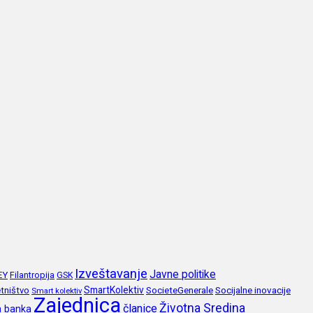
Izveštavanje
Javne politike
EY
Filantropija
GSK
SmartKolektiv
SocieteGenerale
Socijalne inovacije
tništvo
Smart kolektiv
Zajednica
Životna Sredina
članice
a banka