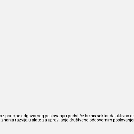
z principe odgovornog poslovanja i podstiče biznis sektor da aktivno do
 i znanja razvijaju alate za upravljanje društveno odgovornim poslovanjem,