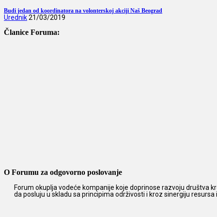
Budi jedan od koordinatora na volonterskoj akciji Naš Beograd
Urednik
21/03/2019
Članice Foruma:
O Forumu za odgovorno poslovanje
Forum okuplja vodeće kompanije koje doprinose razvoju društva kro
da posluju u skladu sa principima održivosti i kroz sinergiju resursa