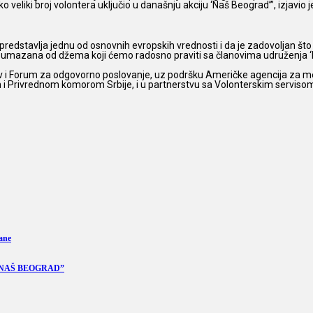
 veliki broj volontera uključio u današnju akciju ‘Naš Beograd’”, izjavio je
 predstavlja jednu od osnovnih evropskih vrednosti i da je zadovoljan što
ti umazana od džema koji ćemo radosno praviti sa članovima udruženja ‘Evo
v i Forum za odgovorno poslovanje, uz podršku Američke agencija za međ
i Privrednom komorom Srbije, i u partnerstvu sa Volonterskim servisom
ane
“NAŠ BEOGRAD”