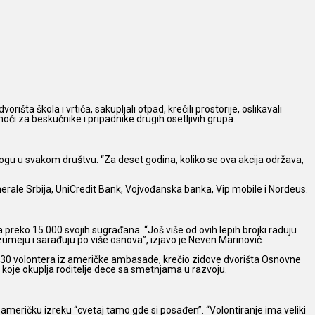
išta škola i vrtića, sakupljali otpad, krečili prostorije, oslikavali
oći za beskućnike i pripadnike drugih osetljivih grupa.
ogu u svakom društvu. “Za deset godina, koliko se ova akcija održava,
erale Srbija, UniCredit Bank, Vojvođanska banka, Vip mobile i Nordeus.
 preko 15.000 svojih sugrađana. “Još više od ovih lepih brojki raduju
zumeju i sarađuju po više osnova”, izjavo je Neven Marinović.
e od 30 volontera iz američke ambasade, krečio zidove dvorišta Osnovne
” koje okuplja roditelje dece sa smetnjama u razvoju.
 američku izreku “cvetaj tamo gde si posađen”. “Volontiranje ima veliki