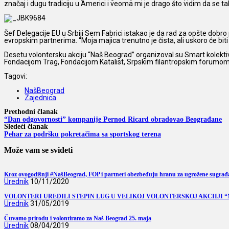
značaj i dugu tradiciju u Americi i veoma mi je drago što vidim da se tako
Šef Delegacije EU u Srbiji Sem Fabrici istakao je da rad za opšte dobro
evropskim partnerima. “Moja majica trenutno je čista, ali uskoro će bi
Desetu volontersku akciju “Naš Beograd” organizoval su Smart kolekti
Fondacijom Trag, Fondacijom Katalist, Srpskim filantropskim forumom 
Tagovi:
NašBeograd
Zajednica
Prethodni članak
“Dan odgovornosti” kompanije Pernod Ricard obradovao Beograđane
Sledeći članak
Pehar za podršku pokretačima sa sportskog terena
Može vam se svideti
Kroz ovogodišnji #NašBeograd, FOP i partneri obezbeđuju hranu za ugrožene sugrađ
Urednik
10/11/2020
VOLONTERI UREDILI STEPIN LUG U VELIKOJ VOLONTERSKOJ AKCIIJI 
Urednik
31/05/2019
Čuvamo prirodu i volontiramo za Naš Beograd 25. maja
Urednik
08/04/2019