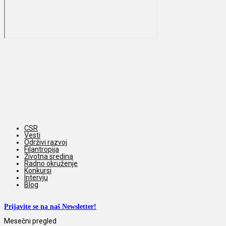
CSR
Vesti
Održivi razvoj
Filantropija
Životna sredina
Radno okruženje
Konkursi
Intervju
Blog
Prijavite se na naš Newsletter!
Mesečni pregled