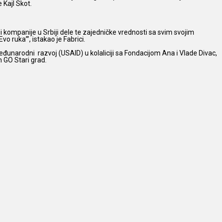
 Kajl Skot.
 i kompanije u Srbiji dele te zajedničke vrednosti sa svim svojim
 ruka’”, istakao je Fabrici.
unarodni razvoj (USAID) u kolaliciji sa Fondacijom Ana i Vlade Divac,
 GO Stari grad.