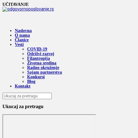
UČITAVANJE
Naslovna
O nama
Članice
Vesti
COVID-19
Održivi razvoj
Filantropija
Životna sredina
Radno okruženje
Sajam partnerstva
Konkursi
Blog
Kontakt
Ukucaj za pretragu